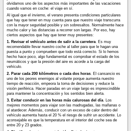
olvidamos uno de los aspectos más importantes de las vacaciones
cuando vamos en coche: el viaje en sí.
Al igual que el invierno, el verano presenta condiciones particulares
que hay que tener en muy cuenta para que nuestro viaje transcurra
con la mayor seguridad posible y sin sobresaltos. Normalmente hace
mucho calor y las distancias a recorrer son largas. Por eso, hay
ciertos aspectos que hay que tener muy presentes:
1.
Revisar el vehículo antes de salir a la carretera
. Es muy
recomendable llevar nuestro coche al taller para que le hagan una
puesta a punto y comprueben que todo está correcto. Si lo hemos
hecho hace poco, algo fundamental es comprobar el estado de los
neumáticos y que la presión del aire es acorde a la carga del
vehículo.
2.
Parar cada 200 kilómetros o cada dos horas
. El cansancio es
uno de los peores enemigos al volante porque aumenta nuestro
tiempo de reacción, empeora la toma de decisiones y reduce la
visión periférica. Hacer paradas en un viaje largo es imprescindible
para mantener la concentración y los sentidos bien alerta.
3. Evitar conducir en las horas más calurosas del día
. Los
mejores momentos para viajar son las madrugadas, las mañanas o
al atardecer. Además, conducir con un exceso de calor dentro del
vehículo aumenta hasta el 20 % el riesgo de sufrir un accidente. Lo
aconsejable es que la temperatura en el interior del coche sea de
entre 20 y 23 grados.