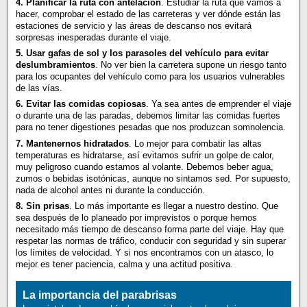
4. Planificar la ruta con antelación
. Estudiar la ruta que vamos a
hacer, comprobar el estado de las carreteras y ver dónde están las
estaciones de servicio y las áreas de descanso nos evitará
sorpresas inesperadas durante el viaje.
5. Usar gafas de sol y los parasoles del vehículo para evitar
deslumbramientos
. No ver bien la carretera supone un riesgo tanto
para los ocupantes del vehículo como para los usuarios vulnerables
de las vías.
6. Evitar las comidas copiosas
. Ya sea antes de emprender el viaje
o durante una de las paradas, debemos limitar las comidas fuertes
para no tener digestiones pesadas que nos produzcan somnolencia.
7. Mantenernos hidratados
. Lo mejor para combatir las altas
temperaturas es hidratarse, así evitamos sufrir un golpe de calor,
muy peligroso cuando estamos al volante. Debemos beber agua,
zumos o bebidas isotónicas, aunque no sintamos sed. Por supuesto,
nada de alcohol antes ni durante la conducción.
8. Sin prisas
. Lo más importante es llegar a nuestro destino. Que
sea después de lo planeado por imprevistos o porque hemos
necesitado más tiempo de descanso forma parte del viaje. Hay que
respetar las normas de tráfico, conducir con seguridad y sin superar
los límites de velocidad. Y si nos encontramos con un atasco, lo
mejor es tener paciencia, calma y una actitud positiva.
La importancia del parabrisas