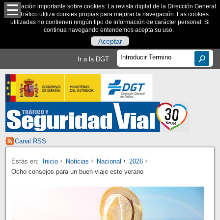
Información importante sobre cookies: La revista digital de la Dirección General
de Tráfico utiliza cookies propias para mejorar la navegación. Las cookies
utilizadas no contienen ningún tipo de información de carácter personal. Si
continua navegando entendemos acepta su uso.
Aceptar
Ir a la DGT
Canal RSS
Estás en:
Inicio
Noticias
Nacional
2026
Ocho consejos para un buen viaje este verano