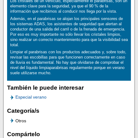
Los cristales de un vehículo, especialmente el parabrisas, son un
elemento clave para la seguridad, ya que el 90 % de la
información que recibimos al conducir nos llega por la vista.
Además, en el parabrisas se alojan los principales sensores de
los sistemas ADAS, los asistentes de seguridad que alertan al
conductor de una salida del carril o de la frenada de emergencia.
Por eso es muy importante no sólo llevar los cristales limpios,
sino realizar un correcto mantenimiento para que la visibilidad sea
total.
Limpiar el parabrisas con los productos adecuados y, sobre todo,
revisar las escobillas para que funcionen correctamente en caso
de lluvia es fundamental. No hay que olvidarse de comprobar el
nivel del líquido limpiaparabrisas regularmente porque en verano
suele utilizarse mucho.
También le puede interesar
Especial verano
Categoría/s
Otros
Compártelo