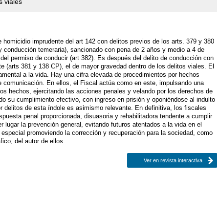
s viales
homicidio imprudente del art 142 con delitos previos de los arts. 379 y 380
l y conducción temeraria), sancionado con pena de 2 años y medio a 4 de
 del permiso de conducir (art 382). Es después del delito de conducción con
e (arts 381 y 138 CP), el de mayor gravedad dentro de los delitos viales. El
damental a la vida. Hay una cifra elevada de procedimientos por hechos
e comunicación. En ellos, el Fiscal actúa como en este, impulsando una
 los hechos, ejercitando las acciones penales y velando por los derechos de
ndo su cumplimiento efectivo, con ingreso en prisión y oponiéndose al indulto
or delitos de esta índole es asimismo relevante. En definitiva, los fiscales
uesta penal proporcionada, disuasoria y rehabilitadora tendente a cumplir
r lugar la prevención general, evitando futuros atentados a la vida en el
ión especial promoviendo la corrección y recuperación para la sociedad, como
ico, del autor de ellos.
Ver en revista interactiva