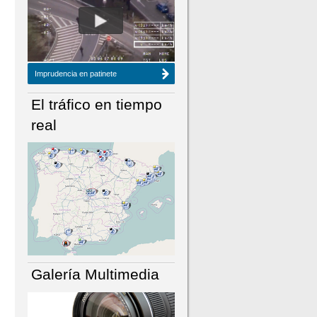
NÚMERO ACTUAL
HEMEROTECA
Imprudencia en patinete
El tráfico en tiempo
real
Galería Multimedia