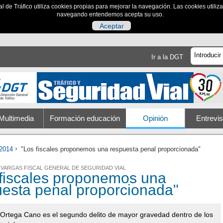
al de Tráfico utiliza cookies propias para mejorar la navegación. Las cookies utili
navegando entendemos acepta su uso.
Aceptar
Ir a la DGT
Multimedia
Formación educación
Opinión
Entrevis
2014
"Los fiscales proponemos una respuesta penal proporcionada"
VARGAS FISCAL GENERAL DE SEGURIDAD VIAL
 fiscales proponemos una
uesta penal proporcionada"
 Ortega Cano es el segundo delito de mayor gravedad dentro de los