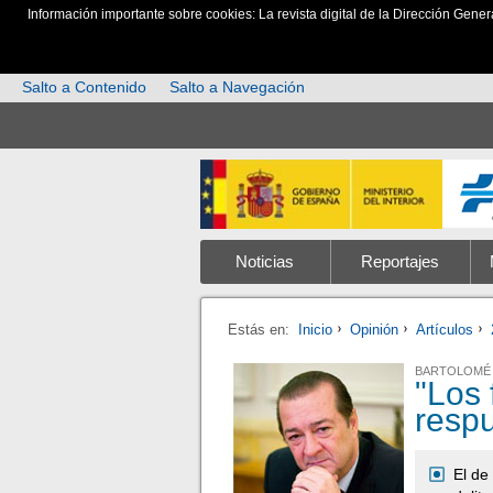
Información importante sobre cookies: La revista digital de la Dirección Gener
Salto a Contenido
Salto a Navegación
Noticias
Reportajes
Estás en:
Inicio
Opinión
Artículos
BARTOLOMÉ 
"Los
resp
El de