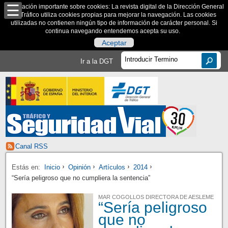
Información importante sobre cookies: La revista digital de la Dirección General
de Tráfico utiliza cookies propias para mejorar la navegación. Las cookies
utilizadas no contienen ningún tipo de información de carácter personal. Si
continua navegando entendemos acepta su uso.
Aceptar
Ir a la DGT
Canal RSS
Estás en:
Inicio
Opinión
Artículos
2014
“Sería peligroso que no cumpliera la sentencia”
MAR COGOLLOS DIRECTORA DE AESLEME
“Sería peligroso
que no