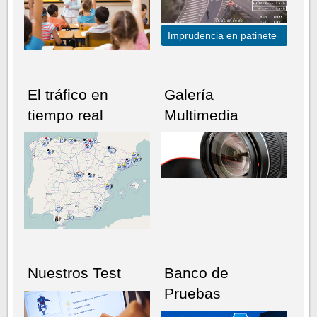
Imprudencia en patinete
El tráfico en
Galería
tiempo real
Multimedia
NÚMERO ACTUAL
HEMEROTECA
Nuestros Test
Banco de
Pruebas