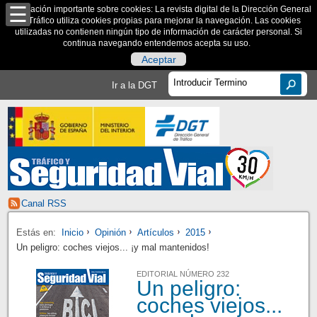
Información importante sobre cookies: La revista digital de la Dirección General
de Tráfico utiliza cookies propias para mejorar la navegación. Las cookies
utilizadas no contienen ningún tipo de información de carácter personal. Si
continua navegando entendemos acepta su uso.
Aceptar
Ir a la DGT
Canal RSS
Estás en:
Inicio
Opinión
Artículos
2015
Un peligro: coches viejos... ¡y mal mantenidos!
EDITORIAL NÚMERO 232
Un peligro:
coches viejos...