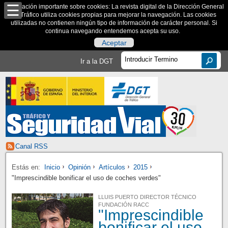
Información importante sobre cookies: La revista digital de la Dirección General
de Tráfico utiliza cookies propias para mejorar la navegación. Las cookies
utilizadas no contienen ningún tipo de información de carácter personal. Si
continua navegando entendemos acepta su uso.
Aceptar
Ir a la DGT
Canal RSS
Estás en:
Inicio
Opinión
Artículos
2015
"Imprescindible bonificar el uso de coches verdes"
LLUIS PUERTO DIRECTOR TÉCNICO
FUNDACIÓN RACC
"Imprescindible
bonificar el uso