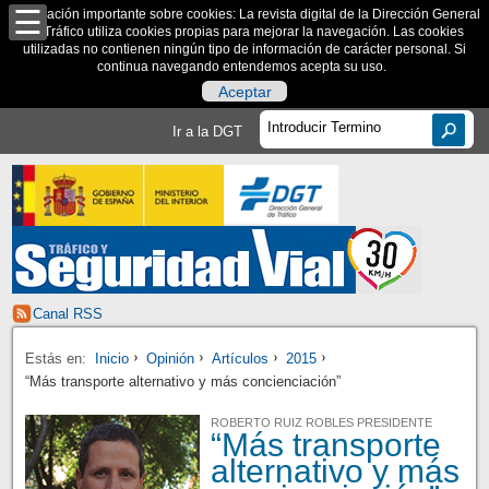
Información importante sobre cookies: La revista digital de la Dirección General
de Tráfico utiliza cookies propias para mejorar la navegación. Las cookies
utilizadas no contienen ningún tipo de información de carácter personal. Si
continua navegando entendemos acepta su uso.
Aceptar
Ir a la DGT
Canal RSS
Estás en:
Inicio
Opinión
Artículos
2015
“Más transporte alternativo y más concienciación”
ROBERTO RUIZ ROBLES PRESIDENTE
“Más transporte
alternativo y más