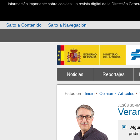
Información importante sobre cookies: La revista digital de la Dirección Gener
Salto a Contenido
Salto a Navegación
Noticias
Reportajes
Estás en:
Inicio
Opinión
Artículos
JESÚS SORIA
Veran
"Algu
pedir