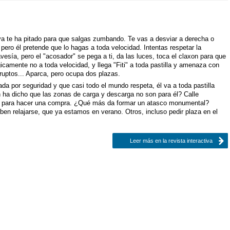
ya te ha pitado para que salgas zumbando. Te vas a desviar a derecha o
 pero él pretende que lo hagas a toda velocidad. Intentas respetar la
vesía, pero el "acosador" se pega a ti, da las luces, toca el claxon para que
gicamente no a toda velocidad, y llega "Fiti" a toda pastilla y amenaza con
abruptos... Aparca, pero ocupa dos plazas.
ada por seguridad y que casi todo el mundo respeta, él va a toda pastilla
n ha dicho que las zonas de carga y descarga no son para él? Calle
ila para hacer una compra. ¿Qué más da formar un atasco monumental?
ben relajarse, que ya estamos en verano. Otros, incluso pedir plaza en el
Leer más en la revista interactiva