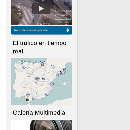
NÚMERO ACTUAL
HEMEROTECA
Imprudencia en patinete
El tráfico en tiempo
real
Galería Multimedia