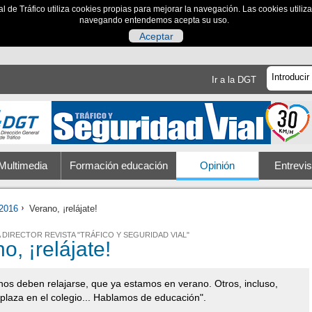
al de Tráfico utiliza cookies propias para mejorar la navegación. Las cookies utili
navegando entendemos acepta su uso.
Aceptar
Ir a la DGT
Multimedia
Formación educación
Opinión
Entrevis
2016
Verano, ¡relájate!
 DIRECTOR REVISTA "TRÁFICO Y SEGURIDAD VIAL"
o, ¡relájate!
nos deben relajarse, que ya estamos en verano. Otros, incluso,
 plaza en el colegio... Hablamos de educación".