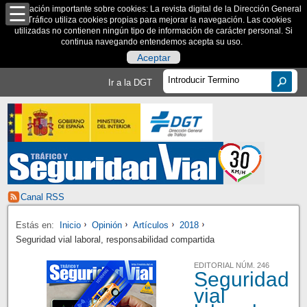
Información importante sobre cookies: La revista digital de la Dirección General
de Tráfico utiliza cookies propias para mejorar la navegación. Las cookies
utilizadas no contienen ningún tipo de información de carácter personal. Si
continua navegando entendemos acepta su uso.
Aceptar
Ir a la DGT
Canal RSS
Estás en:
Inicio
Opinión
Artículos
2018
Seguridad vial laboral, responsabilidad compartida
EDITORIAL NÚM. 246
Seguridad
vial