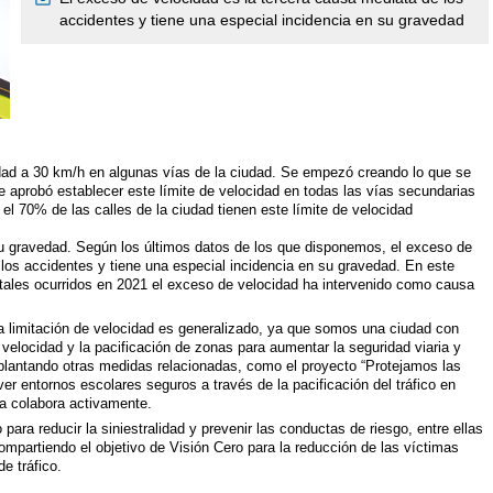
accidentes y tiene una especial incidencia en su gravedad
cidad a 30 km/h en algunas vías de la ciudad. Se empezó creando lo que se
aprobó establecer este límite de velocidad en todas las vías secundarias
 el 70% de las calles de la ciudad tienen este límite de velocidad
y su gravedad. Según los últimos datos de los que disponemos, el exceso de
 los accidentes y tiene una especial incidencia en su gravedad. En este
tales ocurridos en 2021 el exceso de velocidad ha intervenido como causa
 la limitación de velocidad es generalizado, ya que somos una ciudad con
a velocidad y la pacificación de zonas para aumentar la seguridad viaria y
plantando otras medidas relacionadas, como el proyecto “Protejamos las
ver entornos escolares seguros a través de la pacificación del tráfico en
na colabora activamente.
ara reducir la siniestralidad y prevenir las conductas de riesgo, entre ellas
compartiendo el objetivo de Visión Cero para la reducción de las víctimas
e tráfico.