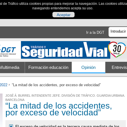
al de Tráfico utiliza cookies propias para mejorar la navegación. Las cookies utili
navegando entendemos acepta su uso.
Aceptar
Ir a la DGT
Multimedia
Formación educación
Opinión
Entrevis
2022
“La mitad de los accidentes, por exceso de velocidad”
JOSÉ Á. BURREL INTENDENTE JEFE. DIVISIÓN DE TRÁFICO. GUARDIA URBANA.
BARCELONA
“La mitad de los accidentes,
por exceso de velocidad”
El exceso de velocidad es la tercera causa mediata de los