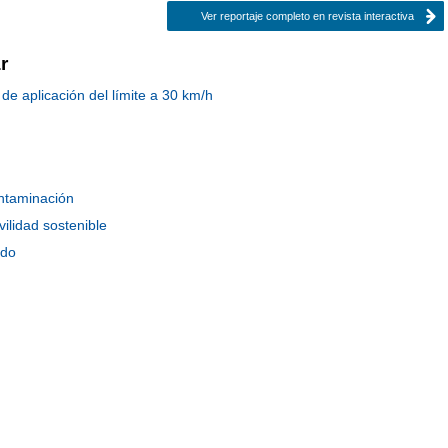
Ver reportaje completo en revista interactiva
r
e aplicación del límite a 30 km/h
ntaminación
ilidad sostenible
ido