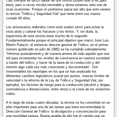
Casi siempre es difícil hablar de uno mismo (sobre todo si es para
bien), pero a veces resulta inevitable y ahora estamos ante una de
esas ocasiones. Porque no podíamos pasar por alto que este verano
la revista “Tráfico y Seguridad Vial” que tiene entre sus manos
cumple 40 años.
Los aniversarios redondos como este suelen servir para echar la
vista atrás y valorar los fracasos y los éxitos. Y, sin duda, la
trayectoria de esta revista tiene mucho de lo segundo.
Fundamentalmente porque el principal objetivo que marcó José Luis
Martín Palacín, el entonces director general de Tráfico, en el primer
número (publicado en julio de 1985) se ha cumplido sobradamente:
“Informar puntualmente y de manera amena de todo aquello que sea
útil para incrementar los niveles de convivencia en nuestra sociedad
a través del tráfico, y hacer de la tarea de la conducción y del
tránsito algo cada vez más consciente y documentado”. Son
innumerables los reportajes en los que se han analizado los
diferentes cambios legislativos (carné por puntos, nuevos límites de
velocidad o la reforma de la Ley de Tráfico y Seguridad Vial, por
ejemplo), los factores de riesgo para la conducción (alcohol y drogas,
somnolencia o distracciones, entre otros) o el coste de los siniestros
viales.
A lo largo de estas cuatro décadas, la revista se ha convertido en un
pilar importante para una de las tareas que tiene encomendada la
Dirección General de Tráfico: la divulgación y concienciación para
una movilidad segura. Buena prueba de ello fue el cambio que se