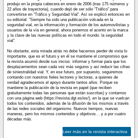
produjo en la propia cabecera en enero de 2006 (tras 175 números y
22 años de trayectoria), cuando dejó de ser sólo “Tráfico” para
convertirse en “Tráfico y Seguridad Vial”. Así se explicó entonces en
su editorial: “Siempre ha sido una publicación volcada en la
seguridad vial, en la información y formación de los automovilistas y
usuarios de la vía en general, ahora ponemos el acento en la marca
y la clave de las nuevas políticas en todo el mundo: la seguridad
vial”.
No obstante, esta mirada atrás no debe hacernos perder de vista lo
importante, que es el futuro y en él se mantiene el compromiso que
la revista asumió desde sus inicios: informar y formar para que los
desplazamientos sean cada vez más seguros y así reducir las cifras
de siniestralidad vial. Y, en ese futuro, por supuesto, seguiremos
contando con nuestros fieles lectores y lectoras, a quienes de
verdad agradecemos el apoyo durante tantos años. Porque se
mantiene la publicación de la revista en papel (que reciben
gratuitamente todas las personas que están suscritas) y contamos
con una página web (https://revista.dgt.es/es/), en la que se vuelcan
todos los contenidos, además de la difusión de los mismos a través
de las redes sociales del organismo. Nuevos tiempos, nuevas
maneras, pero los mismos contenidos y objetivos… y a por cuatro
décadas más.
Leer más en la revista interactiva