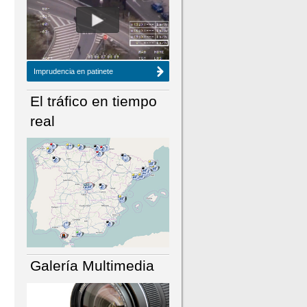
NÚMERO ACTUAL
HEMEROTECA
Imprudencia en patinete
El tráfico en tiempo
real
Galería Multimedia