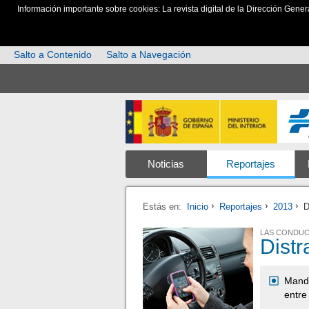
Información importante sobre cookies: La revista digital de la Dirección Gener
Salto a Contenido
Salto a Navegación
Noticias
Reportajes
Estás en:
Inicio
Reportajes
2013
D
LAS CONDUC
Distr
Manda
entre