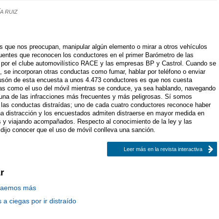
ÍA RUIZ
as que nos preocupan, manipular algún elemento o mirar a otros vehículos
cuentes que reconocen los conductores en el primer Barómetro de las
o por el clube automovilístico RACE y las empresas BP y Castrol. Cuando se
, se incorporan otras conductas como fumar, hablar por teléfono o enviar
usón de esta encuesta a unos 4.473 conductores es que nos cuesta
as como el uso del móvil mientras se conduce, ya sea hablando, navegando
una de las infracciones más frecuentes y más peligrosas. Sí somos
 las conductas distraídas; uno de cada cuatro conductores reconoce haber
na distracción y los encuestados admiten distraerse en mayor medida en
s y viajando acompañados. Respecto al conocimiento de la ley y las
dijo conocer que el uso de móvil conlleva una sanción.
Leer más en la revista interactiva
r
straemos más
 a ciegas por ir distraído