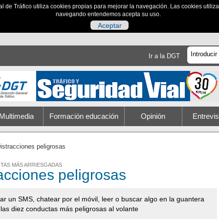
al de Tráfico utiliza cookies propias para mejorar la navegación. Las cookies utili
navegando entendemos acepta su uso.
Aceptar
Ir a la DGT
Multimedia
Formación educación
Opinión
Entrevis
istracciones peligrosas
TAS MÁS ARRIESGADAS
acciones peligrosas
r un SMS, chatear por el móvil, leer o buscar algo en la guantera
 las diez conductas más peligrosas al volante