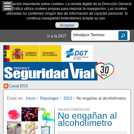
Información importante sobre cookies: La revista digital de la Dirección General
de Tráfico utiliza cookies propias para mejorar la navegación. Las cookies
utilizadas no contienen ningún tipo de información de carácter personal. Si
continua navegando entendemos acepta su uso.
Aceptar
Ir a la DGT
Canal RSS
Estás en:
Inicio
Reportajes
2013
No engañan al alcoholímetro
FALSAS CREENCIAS
No engañan al
alcoholímetro