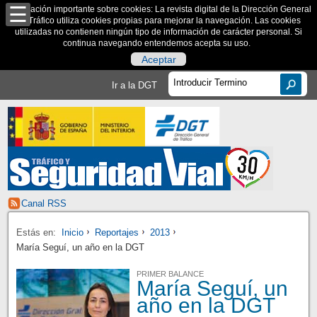
Información importante sobre cookies: La revista digital de la Dirección General
de Tráfico utiliza cookies propias para mejorar la navegación. Las cookies
utilizadas no contienen ningún tipo de información de carácter personal. Si
continua navegando entendemos acepta su uso.
Aceptar
Ir a la DGT
Canal RSS
Estás en:
Inicio
Reportajes
2013
María Seguí, un año en la DGT
PRIMER BALANCE
María Seguí, un
año en la DGT