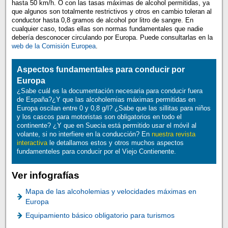
hasta 50 km/h. O con las tasas máximas de alcohol permitidas, ya
que algunos son totalmente restrictivos y otros en cambio toleran al
conductor hasta 0,8 gramos de alcohol por litro de sangre. En
cualquier caso, todas ellas son normas fundamentales que nadie
debería desconocer circulando por Europa. Puede consultarlas en la
web de la Comisión Europea
.
Aspectos fundamentales para conducir por
Europa
¿Sabe cuál es la documentación necesaria para conducir fuera
de España?¿Y que las alcoholemias máximas permitidas en
Europa oscilan entre 0 y 0,8 g/l? ¿Sabe que las sillitas para niños
y los cascos para motoristas son obligatorios en todo el
continente? ¿Y que en Suecia está permitido usar el móvil al
volante, si no interfiere en la conducción? En
nuestra revista
interactiva
le detallamos estos y otros muchos aspectos
fundamenteles para conducir por el Viejo Contienente.
Ver infografías
Mapa de las alcoholemias y velocidades máximas en
Europa
Equipamiento básico obligatorio para turismos