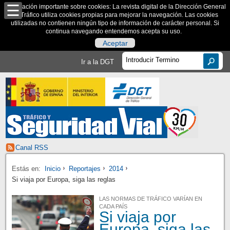
Información importante sobre cookies: La revista digital de la Dirección General
de Tráfico utiliza cookies propias para mejorar la navegación. Las cookies
utilizadas no contienen ningún tipo de información de carácter personal. Si
continua navegando entendemos acepta su uso.
Aceptar
Ir a la DGT
Canal RSS
Estás en:
Inicio
Reportajes
2014
Si viaja por Europa, siga las reglas
LAS NORMAS DE TRÁFICO VARÍAN EN
CADA PAÍS
Si viaja por
Europa, siga las