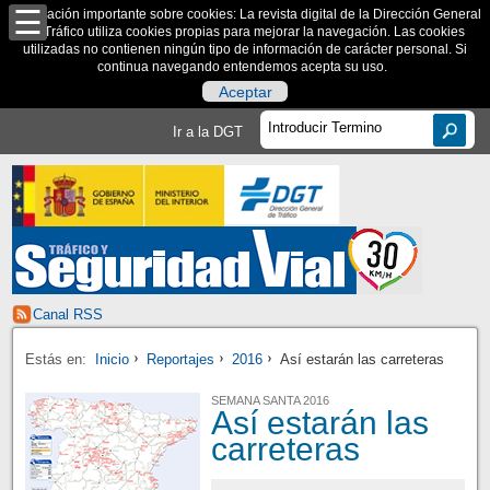
Información importante sobre cookies: La revista digital de la Dirección General
de Tráfico utiliza cookies propias para mejorar la navegación. Las cookies
utilizadas no contienen ningún tipo de información de carácter personal. Si
continua navegando entendemos acepta su uso.
Aceptar
Ir a la DGT
Canal RSS
Estás en:
Inicio
Reportajes
2016
Así estarán las carreteras
SEMANA SANTA 2016
Así estarán las
carreteras