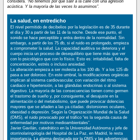
considera.
“No tenemos por qué salir a la calle con una agresión
acústica. Y la mayoría de las veces lo asumimos”.
La salud, en entredicho
El nivel permitido de decibelios por la legislación es de 35 durante
el día y 30 a partir de las 11 de la noche. Desde ese punto, el
sonido se hace perceptible y entra dentro de la normalidad. Sin
embargo, a partir de los 75 db, si el ruido es prolongado, empieza
a comprometer la salud. La capacidad auditiva se deteriora y el
cuerpo inicia un proceso de desequilibrio que tiene más que ver
con lo psicológico que con lo físico. Esto es: irritabilidad, falta de
concentración, estrés o incluso ansiedad.
La alteración empieza a ser molesta a los 100 db. Y a los 125 db
pasa a ser doloroso. En este umbral, la modificaciones orgánicas
implican al sistema cardiovascular, con variación del ritmo
cardiaco e hipertensión, a las glándulas endocrinas o al sistema
digestivo. La mayoría de las consecuencias tienen como germen
el trastorno de sueño y, por consiguiente, el desajuste en la
alimentación o del metabolismo, que puede provocar dolencias
mayores que se añaden a las ya citadas: distorsiones oculares,
obesidad o depresión. Según la Organización Mundial de la Salud
(OMS), el ruido provocado por el tráfico “es la segunda causa de
enfermedad por motivos medioambientales”.
Javier Gavilán, catedrático en la Universidad Autónoma y jefe de
otorrinolaringología del Hospital de La Paz, en Madrid, le resta
importancia. La alarma destacada por la OMS y las advertencias