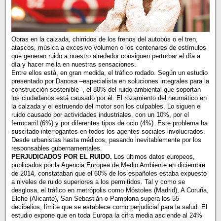
Obras en la calzada, chirridos de los frenos del autobús o el tren,
atascos, música a excesivo volumen o los centenares de estímulos
que generan ruido a nuestro alrededor consiguen perturbar el día a
día y hacer mella en nuestras sensaciones.
Entre ellos está, en gran medida, el tráfico rodado. Según un estudio
presentado por Danosa –especialista en soluciones integrales para la
construcción sostenible–, el 80% del ruido ambiental que soportan
los ciudadanos está causado por él. El rozamiento del neumático en
la calzada y el estruendo del motor son los culpables. Lo siguen el
ruido causado por actividades industriales, con un 10%, por el
ferrocarril (6%) y por diferentes tipos de ocio (4%). Este problema ha
suscitado interrogantes en todos los agentes sociales involucrados.
Desde urbanistas hasta médicos, pasando inevitablemente por los
responsables gubernamentales.
PERJUDICADOS POR EL RUIDO.
Los últimos datos europeos,
publicados por la Agencia Europea de Medio Ambiente en diciembre
de 2014, constataban que el 60% de los españoles estaba expuesto
a niveles de ruido superiores a los permitidos. Tal y como se
desglosa, el tráfico en metrópolis como Móstoles (Madrid), A Coruña,
Elche (Alicante), San Sebastián o Pamplona supera los 55
decibelios, límite que se establece como perjudicial para la salud. El
estudio expone que en toda Europa la cifra media asciende al 24%