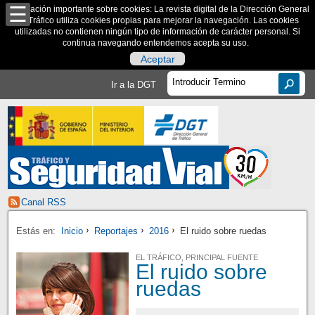
Información importante sobre cookies: La revista digital de la Dirección General
de Tráfico utiliza cookies propias para mejorar la navegación. Las cookies
utilizadas no contienen ningún tipo de información de carácter personal. Si
continua navegando entendemos acepta su uso.
Aceptar
Ir a la DGT
Canal RSS
Estás en:
Inicio
Reportajes
2016
El ruido sobre ruedas
EL TRÁFICO, PRINCIPAL FUENTE
El ruido sobre
ruedas