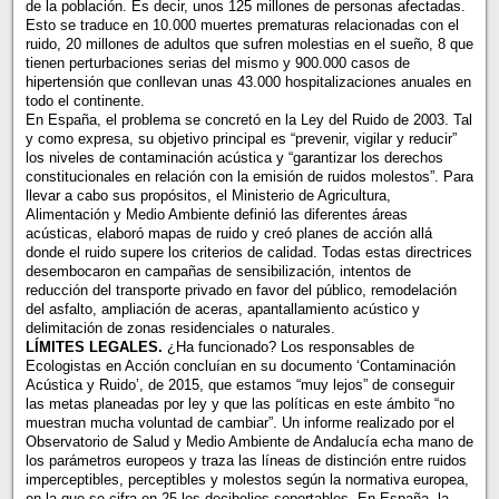
de la población. Es decir, unos 125 millones de personas afectadas.
Esto se traduce en 10.000 muertes prematuras relacionadas con el
ruido, 20 millones de adultos que sufren molestias en el sueño, 8 que
tienen perturbaciones serias del mismo y 900.000 casos de
hipertensión que conllevan unas 43.000 hospitalizaciones anuales en
todo el continente.
En España, el problema se concretó en la Ley del Ruido de 2003. Tal
y como expresa, su objetivo principal es “prevenir, vigilar y reducir”
los niveles de contaminación acústica y “garantizar los derechos
constitucionales en relación con la emisión de ruidos molestos”. Para
llevar a cabo sus propósitos, el Ministerio de Agricultura,
Alimentación y Medio Ambiente definió las diferentes áreas
acústicas, elaboró mapas de ruido y creó planes de acción allá
donde el ruido supere los criterios de calidad. Todas estas directrices
desembocaron en campañas de sensibilización, intentos de
reducción del transporte privado en favor del público, remodelación
del asfalto, ampliación de aceras, apantallamiento acústico y
delimitación de zonas residenciales o naturales.
LÍMITES LEGALES.
¿Ha funcionado? Los responsables de
Ecologistas en Acción concluían en su documento ‘Contaminación
Acústica y Ruido’, de 2015, que estamos “muy lejos” de conseguir
las metas planeadas por ley y que las políticas en este ámbito “no
muestran mucha voluntad de cambiar”. Un informe realizado por el
Observatorio de Salud y Medio Ambiente de Andalucía echa mano de
los parámetros europeos y traza las líneas de distinción entre ruidos
imperceptibles, perceptibles y molestos según la normativa europea,
en la que se cifra en 25 los decibelios soportables. En España, la