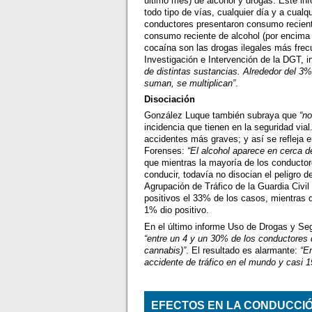
último mes) de alcohol y drogas. Este inf
todo tipo de vías, cualquier día y a cual
conductores presentaron consumo recient
consumo reciente de alcohol (por encima d
cocaína son las drogas ilegales más fre
Investigación e Intervención de la DGT, 
de distintas sustancias. Alrededor del 3
suman, se multiplican”
.
Disociación
González Luque también subraya que
“n
incidencia que tienen en la seguridad via
accidentes más graves; y así se refleja e
Forenses:
“El alcohol aparece en cerca d
que mientras la mayoría de los conductore
conducir, todavía no disocian el peligro d
Agrupación de Tráfico de la Guardia Civil
positivos el 33% de los casos, mientras q
1% dio positivo.
En el último informe Uso de Drogas y Seg
“entre un 4 y un 30% de los conductores
cannabis)”
. El resultado es alarmante:
“E
accidente de tráfico en el mundo y casi 1
EFECTOS EN LA CONDUCCI