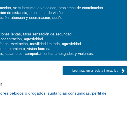
cción, se subestima la velocidad, problemas de coordinación.
ón de distancia, problemas de visión.
ción, atención y coordinación, sueño.
ciones lentas, falsa sensación de seguridad.
concentración, agresividad.
atiga, excitación, movilidad limitada, agresividad.
eslumbramiento, visión borrosa.
es, calambres, comportamientos arriesgados y violentos.
Leer más en la revista interactiva
r
ctores bebidos o drogados: sustancias consumidas, perfil del