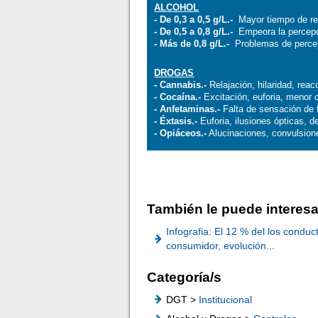
ALCOHOL
- De 0,3 a 0,5 g/L.-
Mayor tiempo de rea
- De 0,5 a 0,8 g/L.-
Empeora la percepci
- Más de 0,8 g/L.-
Problemas de percep
DROGAS
- Cannabis.-
Relajación, hilaridad, reac
- Cocaína.-
Excitación, euforia, menor 
- Anfetaminas.-
Falta de sensación de f
- Éxtasis.-
Euforia, ilusiones ópticas, d
- Opiáceos.-
Alucinaciones, convulsion
También le puede interesa
Infografia: El 12 % del los condu
consumidor, evolución...
Categoría/s
DGT >
Institucional