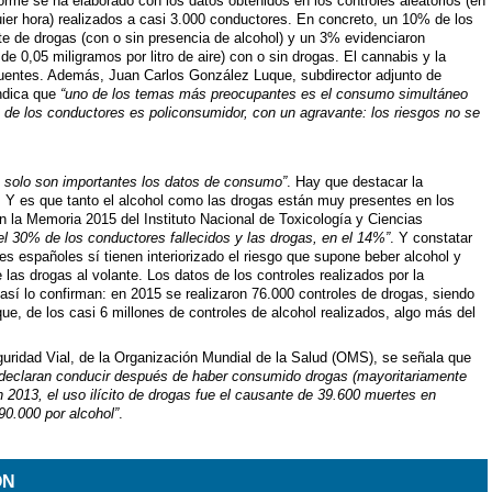
orme se ha elaborado con los datos obtenidos en los controles aleatorios (en
quier hora) realizados a casi 3.000 conductores. En concreto, un 10% de los
e de drogas (con o sin presencia de alcohol) y un 3% evidenciaron
e 0,05 miligramos por litro de aire) con o sin drogas. El cannabis y la
cuentes. Además, Juan Carlos González Luque, subdirector adjunto de
indica que
“uno de los temas más preocupantes es el consumo simultáneo
% de los conductores es policonsumidor, con un agravante: los riesgos no se
o solo son importantes los datos de consumo”
. Hay que destacar la
l. Y es que tanto el alcohol como las drogas están muy presentes en los
n la Memoria 2015 del Instituto Nacional de Toxicología y Ciencias
el 30% de los conductores fallecidos y las drogas, en el 14%”
. Y constatar
s españoles sí tienen interiorizado el riesgo que supone beber alcohol y
e las drogas al volante. Los datos de los controles realizados por la
 así lo confirman: en 2015 se realizaron 76.000 controles de drogas, siendo
ue, de los casi 6 millones de controles de alcohol realizados, algo más del
uridad Vial, de la Organización Mundial de la Salud (OMS), se señala que
 declaran conducir después de haber consumido drogas (mayoritariamente
n 2013, el uso ilícito de drogas fue el causante de 39.600 muertes en
90.000 por alcohol”
.
ÓN