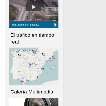
NÚMERO ACTUAL
HEMEROTECA
Imprudencia en patinete
El tráfico en tiempo
real
Galería Multimedia