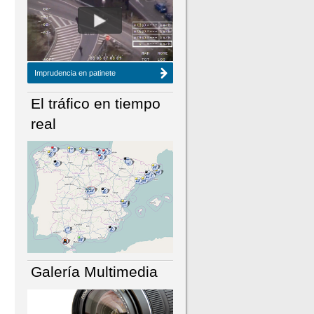
NÚMERO ACTUAL
HEMEROTECA
Imprudencia en patinete
El tráfico en tiempo
real
Galería Multimedia