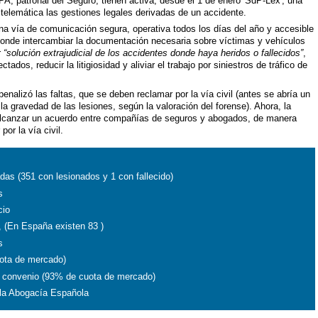
 patronal del Seguro, tienen activa, desde el 1 de enero 'SdP-Lex', una
a telemática las gestiones legales derivadas de un accidente.
a vía de comunicación segura, operativa todos los días del año y accesible
donde intercambiar la documentación necesaria sobre víctimas y vehículos
r
“solución extrajudicial de los accidentes donde haya heridos o fallecidos”
,
ados, reducir la litigiosidad y aliviar el trabajo por siniestros de tráfico de
nalizó las faltas, que se deben reclamar por la vía civil (antes se abría un
e la gravedad de las lesiones, según la valoración del forense). Ahora, la
alcanzar un acuerdo entre compañías de seguros y abogados, de manera
por la vía civil.
as (351 con lesionados y 1 con fallecido)
s
cio
 (En España existen 83 )
s
ota de mercado)
l convenio (93% de cuota de mercado)
la Abogacía Española