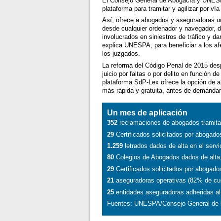
El Consejo General de Abogacía y UNESPA,
plataforma para tramitar y agilizar por ví
Así, ofrece a abogados y aseguradoras un
desde cualquier ordenador y navegador, 
involucrados en siniestros de tráfico y da
explica UNESPA, para beneficiar a los afect
los juzgados.
La reforma del Código Penal de 2015 despe
juicio por faltas o por delito en función d
plataforma SdP-Lex ofrece la opción de 
más rápida y gratuita, antes de demandar 
Un mes de aplicación
352
reclamaciones de abogados tramitad
29
Certificados solicitados por abogado
1.259
letrados dados de alta en el servi
80
Colegios de Abogados dados de alta,
29
Certificados solicitados por abogado
21
aseguradoras operativas (82% de cu
25
entidades aseguradoras adheridas a
Fuentes: UNESPA/Consejo General de 