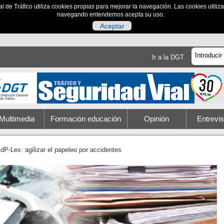
al de Tráfico utiliza cookies propias para mejorar la navegación. Las cookies utili
navegando entendemos acepta su uso.
Aceptar
Ir a la DGT
Multimedia
Formación educación
Opinión
Entrevis
dP-Lex: agilizar el papeleo por accidentes