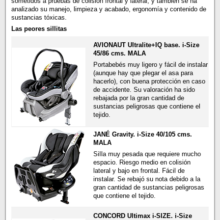
sometidos a pruebas de colisión frontal y lateral, y también se ha
analizado su manejo, limpieza y acabado, ergonomía y contenido de
sustancias tóxicas.
Las peores sillitas
AVIONAUT Ultralite+IQ base. i-Size
45/86 cms. MALA
Portabebés muy ligero y fácil de instalar
(aunque hay que plegar el asa para
hacerlo), con buena protección en caso
de accidente. Su valoración ha sido
rebajada por la gran cantidad de
sustancias peligrosas que contiene el
tejido.
JANÉ Gravity. i-Size 40/105 cms.
MALA
SiIla muy pesada que requiere mucho
espacio. Riesgo medio en colisión
lateral y bajo en frontal. Fácil de
instalar. Se rebajó su nota debido a la
gran cantidad de sustancias peligrosas
que contiene el tejido.
CONCORD Ultimax i-SIZE. i-Size