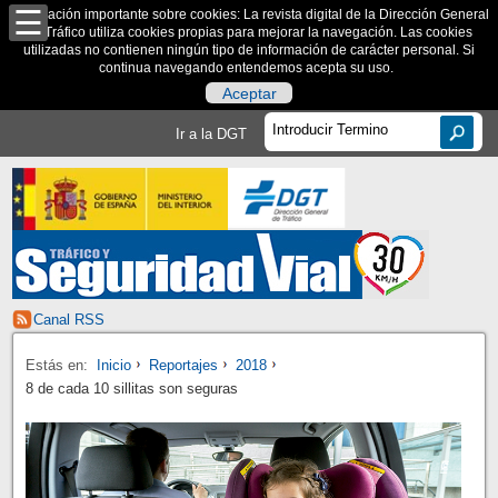
Información importante sobre cookies: La revista digital de la Dirección General
de Tráfico utiliza cookies propias para mejorar la navegación. Las cookies
utilizadas no contienen ningún tipo de información de carácter personal. Si
continua navegando entendemos acepta su uso.
Aceptar
Ir a la DGT
Canal RSS
Estás en:
Inicio
Reportajes
2018
8 de cada 10 sillitas son seguras