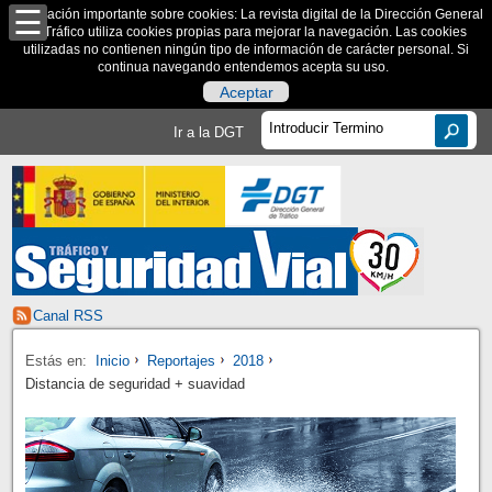
Información importante sobre cookies: La revista digital de la Dirección General
de Tráfico utiliza cookies propias para mejorar la navegación. Las cookies
utilizadas no contienen ningún tipo de información de carácter personal. Si
continua navegando entendemos acepta su uso.
Aceptar
Ir a la DGT
Canal RSS
Estás en:
Inicio
Reportajes
2018
Distancia de seguridad + suavidad