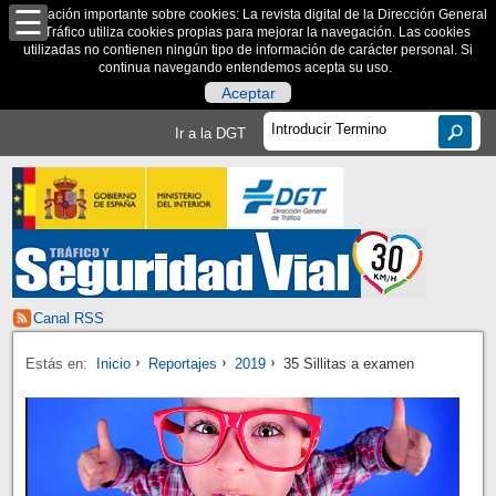
Información importante sobre cookies: La revista digital de la Dirección General
de Tráfico utiliza cookies propias para mejorar la navegación. Las cookies
utilizadas no contienen ningún tipo de información de carácter personal. Si
continua navegando entendemos acepta su uso.
Aceptar
Ir a la DGT
Canal RSS
Estás en:
Inicio
Reportajes
2019
35 Sillitas a examen