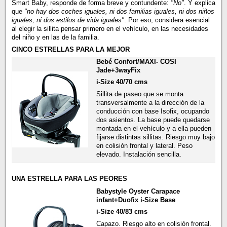
Smart Baby, responde de forma breve y contundente:
"No"
. Y explica
que
"no hay dos coches iguales, ni dos familias iguales, ni dos niños
iguales, ni dos estilos de vida iguales"
. Por eso, considera esencial
al elegir la sillita pensar primero en el vehículo, en las necesidades
del niño y en las de la familia.
CINCO ESTRELLAS PARA LA MEJOR
Bebé Confort/MAXI- COSI
Jade+3wayFix
i-Size 40/70 cms
Sillita de paseo que se monta
transversalmente a la dirección de la
conducción con base Isofix, ocupando
dos asientos. La base puede quedarse
montada en el vehículo y a ella pueden
fijarse distintas sillitas. Riesgo muy bajo
en colisión frontal y lateral. Peso
elevado. Instalación sencilla.
UNA ESTRELLA PARA LAS PEORES
Babystyle Oyster Carapace
infant+Duofix i-Size Base
i-Size 40/83 cms
Capazo. Riesgo alto en colisión frontal.