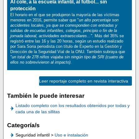
Al cole, a la escuela infantil, al fútbol... sin
protección
El horario en el que se produjeron la mayoría de las víctimas
menores en 2016, permite saber que "
un alto porcentaje son
accidentes locales, ya que se corresponden con entradas y
salidas de escuelas infantiles, colegios, principio o fin de la
jornada laboral, actividades extraescolares...".
Más del 35% se
registró entre las 16 y las 20 horas, según un estudio realizado
por Sara Soria periodista con título de Experto en la Gestión y
Dirección de la Seguridad Vial de la ONU. También subraya que
"un total de 278 niños viajaba sin ningún tipo de SRI (cuatro de
ellos no sobrevivieron al impacto)
.
Leer reportaje completo en revista interactiva
También le puede interesar
Listado completo con los resultados obtenidos por todas y
cada una de las sillitas
Categoría/s
Seguridad infantil >
Uso e instalación