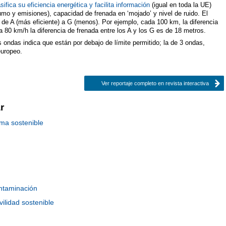
ifica su eficiencia energética y facilita información
(igual en toda la UE)
umo y emisiones), capacidad de frenada en ‘mojado’ y nivel de ruido. El
de A (más eficiente) a G (menos). Por ejemplo, cada 100 km, la diferencia
 a 80 km/h la diferencia de frenada entre los A y los G es de 18 metros.
s ondas indica que están por debajo de límite permitido; la de 3 ondas,
europeo.
Ver reportaje completo en revista interactiva
r
ma sostenible
ntaminación
ilidad sostenible