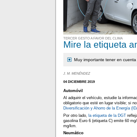
TERCER GESTO A FAVOR DEL CLIMA
Mire la etiqueta a
Muy importante tener en cuenta 
J. M. MENÉNDEZ
04 DICIEMBRE 2019
Automóvil
Al adquirir el vehículo, estudie la info
obligatorio que esté en lugar visible; si n
Diversificación y Ahorro de la Energía (I
Por otro lado,
la etiqueta de la DGT
reflej
gasolina Euro 6 (etiqueta C) emite 60 mg
mg/km.
Neumático