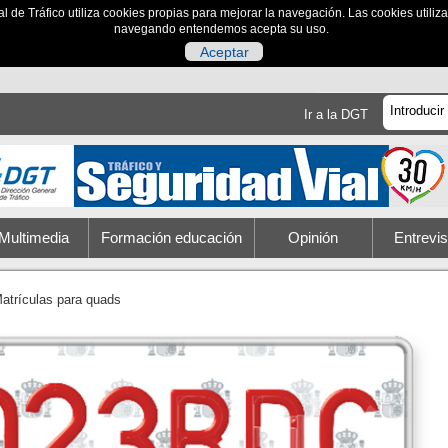
al de Tráfico utiliza cookies propias para mejorar la navegación. Las cookies utili
navegando entendemos acepta su uso.
Aceptar
Ir a la DGT
Multimedia
Formación educación
Opinión
Entrevis
atrículas para quads