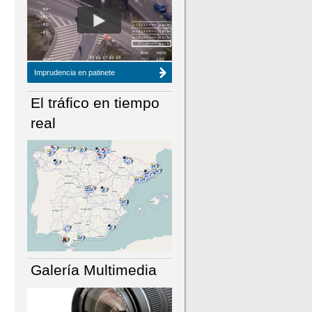
NÚMERO ACTUAL
HEMEROTECA
Imprudencia en patinete
El tráfico en tiempo
real
Galería Multimedia