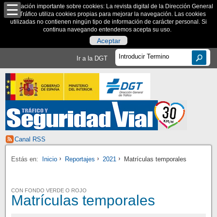
Información importante sobre cookies: La revista digital de la Dirección General
de Tráfico utiliza cookies propias para mejorar la navegación. Las cookies
utilizadas no contienen ningún tipo de información de carácter personal. Si
continua navegando entendemos acepta su uso.
Aceptar
Ir a la DGT
Canal RSS
Estás en:
Inicio
Reportajes
2021
Matrículas temporales
CON FONDO VERDE O ROJO
Matrículas temporales