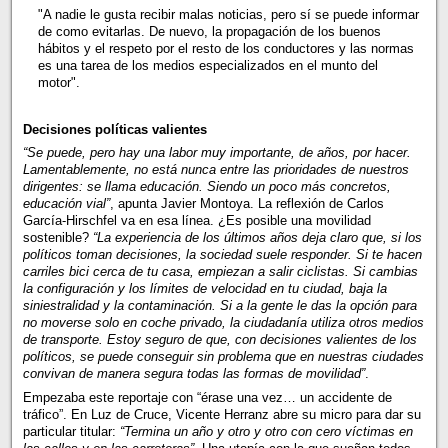
"A nadie le gusta recibir malas noticias, pero sí se puede informar
de como evitarlas. De nuevo, la propagación de los buenos
hábitos y el respeto por el resto de los conductores y las normas
es una tarea de los medios especializados en el munto del
motor".
Decisiones políticas valientes
“Se puede, pero hay una labor muy importante, de años, por hacer.
Lamentablemente, no está nunca entre las prioridades de nuestros
dirigentes: se llama educación. Siendo un poco más concretos,
educación vial”
, apunta Javier Montoya. La reflexión de Carlos
García-Hirschfel va en esa línea. ¿Es posible una movilidad
sostenible?
“La experiencia de los últimos años deja claro que, si los
políticos toman decisiones, la sociedad suele responder. Si te hacen
carriles bici cerca de tu casa, empiezan a salir ciclistas. Si cambias
la configuración y los límites de velocidad en tu ciudad, baja la
siniestralidad y la contaminación. Si a la gente le das la opción para
no moverse solo en coche privado, la ciudadanía utiliza otros medios
de transporte. Estoy seguro de que, con decisiones valientes de los
políticos, se puede conseguir sin problema que en nuestras ciudades
convivan de manera segura todas las formas de movilidad”
.
Empezaba este reportaje con “érase una vez… un accidente de
tráfico”. En Luz de Cruce, Vicente Herranz abre su micro para dar su
particular titular:
“Termina un año y otro y otro con cero víctimas en