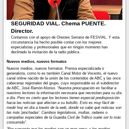
SEGURIDAD VIAL. Chema PUENTE.
Director.
Contamos con el apoyo de Orestes Serrano de FESVIAL. Y esta
circunstancia ha hecho posible contar con los mejores
especialistas y profesionales que en ningún momento han
declinado la invitación de la radio pública .
Nuevos medios, nuevos formatos
Nuevos medios, nuevos formatos. Prensa especializada o
generalista, como lo es también Canal Motor de Vocento, el nuevo
canal online nacido de la unión de los contenidos de ABC y las once
cabeceras regionales del grupo, cuyo responsable es el subdirector
de ABC, José Ramón Alonso.
“Nuestra preocupación es facilitar a
nuestros lectores la información necesaria que necesitan para su día
a día. Pero es cierto que los lectores tienen especial predisposición
hacia las noticias que afectan a su bolsillo. Esto es muy fácil de
medir hoy en día a través de la web, donde se sabe qué noticias son
las más 'pinchadas'. Cambios legislativos, multas, radares o
campañas especiales de la Guardia Civil de Tráfico suele ser lo más
consumido”
.
“Por supuesto que los medios son un gran arma; y los medios