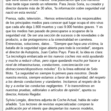
más tarde sigue siendo un referente. Para Jesús Soria, su creador y
director durante más de 30 años,
“la información sobre seguridad vial
nació en esta revista”
.
Prensa, radio, televisión… Hemos entrevistado a los responsables
de los principales medios para conocer qué lugar ocupa el otro virus
que cada año deja 1.800 muertos y casi 9.000 heridos graves. Y es
que los medios han pasado de preocuparse a ocuparse de la
seguridad vial. De ser una sección de sucesos o de novedades o de
producto, a dar protagonismo a la siniestralidad en carretera.
Entrevistas, soluciones, datos…
“Siempre que haya una víctima, la
batalla de la seguridad sigue abierta para toda la sociedad”
, asegura
el director de Autopista, Juan Carlos Payo. Para él, la idea es clara:
“La tecnología embarcada en los nuevos coches nos está ayudando
y mucho a reducir cifras, pero sigue quedando mucho por hacer a
nivel de infraestructuras, conductores, concienciación con
distracciones/dispositivos móviles”
. Es la línea editorial de Solo
Moto.
“La seguridad es siempre lo primero para nosotros. Desde
nuestra revista, siempre estamos a favor de la seguridad, del respeto
a los demás conductores y viandantes. Incitamos al respeto de la
ley y a evitar las conductas negligentes. Y lo transmitimos en
nuestras pruebas, editoriales o artículos de opinión”
, apunta su
director, Antonio Regidor.
Sylvia Longás, directora adjunta de Coche Actual, habla de valor
añadido. “
Los lectores de revistas especializadas compran la
publicación por el interés que despiertan los nuevos modelos,