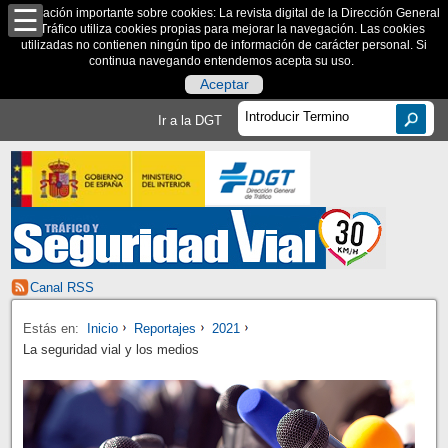
Información importante sobre cookies: La revista digital de la Dirección General
de Tráfico utiliza cookies propias para mejorar la navegación. Las cookies
utilizadas no contienen ningún tipo de información de carácter personal. Si
continua navegando entendemos acepta su uso.
Aceptar
Ir a la DGT
Canal RSS
Estás en:
Inicio
Reportajes
2021
La seguridad vial y los medios