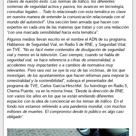
claves de nuestro éxito. Las normas de tráfico, los diferentes
sistemas de seguridad activa y pasiva, los avances en tecnología,
consultas legales… Todo lo relacionado con esta temática es clave
en nuestra manera de entender la comunicación relacionada con el
mundo del automóvil”
. Una sección bien armada que hacen con
expertos en cada una de las materias que tratan y con una redacción
“con una marcada sensibilidad hacia esta temática”
.
Algunos medios llevan escrito en el nombre el ADN de su programa.
Hablamos de Seguridad Vial, en Radio 5 de RNE, y Seguridad Vital,
en TVE.
“No es fácil meter contenidos de divulgación de seguridad
vial y menos en la televisión. Casi siempre, cuando se habla de
seguridad vial, se hace referencia a cifras de siniestralidad, a
accidentes muy impactantes o a cambios de normativa muy
relevantes. Pero rara vez se oye la voz de las víctimas, de los que
investigan, de los ayuntamientos que hacen reformas para mejorar la
siniestralidad y la sostenibilidad”
, subraya el presentador del
programa de TVE, Carlos García-Hirschfel. Su homólogo en Radio 5,
Chema Puente, va en la misma línea:
“Desde la dirección de RNE,
son varios los años en los que se están emitiendo diferentes
espacios con la idea de concienciar en los temas de tráfico. En el
fondo nos estamos refiriendo a una pandemia mundial, con muchos
millones de muertes. El compromiso desde lo público es algo casi
obligado”
.