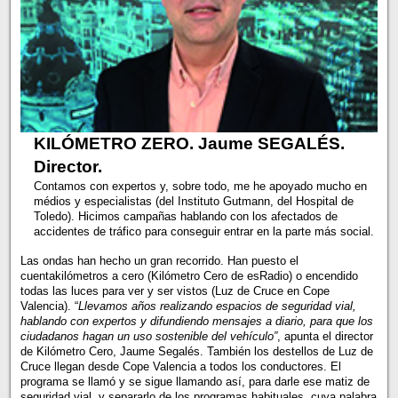
KILÓMETRO ZERO. Jaume SEGALÉS.
Director.
Contamos con expertos y, sobre todo, me he apoyado mucho en
médios y especialistas (del Instituto Gutmann, del Hospital de
Toledo). Hicimos campañas hablando con los afectados de
accidentes de tráfico para conseguir entrar en la parte más social.
Las ondas han hecho un gran recorrido. Han puesto el
cuentakilómetros a cero (Kilómetro Cero de esRadio) o encendido
todas las luces para ver y ser vistos (Luz de Cruce en Cope
Valencia). “
Llevamos años realizando espacios de seguridad vial,
hablando con expertos y difundiendo mensajes a diario, para que los
ciudadanos hagan un uso sostenible del vehículo”
, apunta el director
de Kilómetro Cero, Jaume Segalés. También los destellos de Luz de
Cruce llegan desde Cope Valencia a todos los conductores. El
programa se llamó y se sigue llamando así, para darle ese matiz de
seguridad vial, y separarlo de los programas habituales, cuya palabra