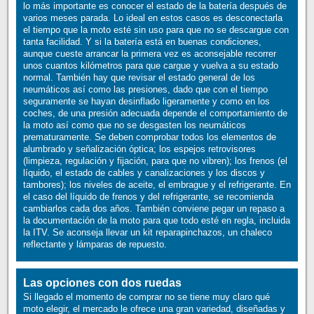
lo más importante es conocer el estado de la batería después de
varios meses parada. Lo ideal en estos casos es desconectarla
el tiempo que la moto esté sin uso para que no se descargue con
tanta facilidad. Y si la batería está en buenas condiciones,
aunque cueste arrancar la primera vez es aconsejable recorrer
unos cuantos kilómetros para que cargue y vuelva a su estado
normal. También hay que revisar el estado general de los
neumáticos así como las presiones, dado que con el tiempo
seguramente se hayan desinflado ligeramente y como en los
coches, de una presión adecuada depende el comportamiento de
la moto así como que no se desgasten los neumáticos
prematuramente. Se deben comprobar todos los elementos de
alumbrado y señalización óptica; los espejos retrovisores
(limpieza, regulación y fijación, para que no vibren); los frenos (el
líquido, el estado de cables y canalizaciones y los discos y
tambores); los niveles de aceite, el embrague y el refrigerante. En
el caso del líquido de frenos y del refrigerante, se recomienda
cambiarlos cada dos años. También conviene pegar un repaso a
la documentación de la moto para que todo esté en regla, incluida
la ITV. Se aconseja llevar un kit reparapinchazos, un chaleco
reflectante y lámparas de repuesto.
Las opciones con dos ruedas
Si llegado el momento de comprar no se tiene muy claro qué
moto elegir, el mercado le ofrece una gran variedad, diseñadas y