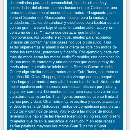
desarrolladas para cada personalidad, tipo de utilización y
necesidades del cliente. Lo más básico sería el Ciclomotor, una
forma de iniciarse en el mundo de las motos. El siguiente paso
sería el Scooter o el Maxiscooter. Ideales para la ciudad y
alrededores, fáciles de conducir y diseñados para facilitar su uso
con un gran maletero bajo el asiento, cambio automático y un
consumo de risa. Y habría que destacar que la última
incorporación, los Scooter eléctricos, ideales para recorridos
urbanos sin contaminar con gases nocivos o con ruido. Tras
estas súperventas el abanico de la oferta se abre con motos de
todos los tamaños, potencias y filosofía. Por ejemplo y cada vez
más de moda están las motos estilo Scrambler, una combinación
de una moto de carretera y una de campo que aunque muy de
moda ahora, su estilo se inició tras la Primera Guerra Mundial.
Ocurre algo similar con las motos estilo Cafe Racer, una moto de
los años 50. O las Chopper, de estilo vintage con una horquilla
más larga y un manillar muy alto. Las motos de Trail. Se trata del
mejor equilibrio entre potencia, comodidad, eficacia por pistas y
viajes por carretera. De nombre similar pero nada que ver en sus
características están las Trial, ligeras aunque su uso se limita al
campo puro y duro. Otra moto muy específica y especializada en
el deporte es la de Motocross, motos de competición para pistas,
circuitos y caminos de tierra. Volviendo a las motos de moda,
tenemos que hablar de las Naked (desnudo en inglés), con diseño
rompedor que dejan la mecánica al desnudo. Y en este repaso
serían palabras mayores las motos Gran Turismo y Sport