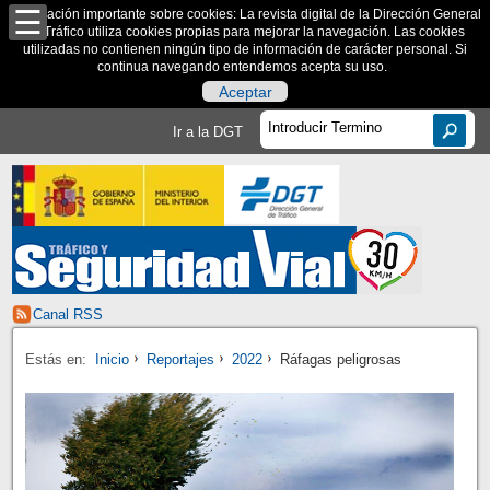
Información importante sobre cookies: La revista digital de la Dirección General
de Tráfico utiliza cookies propias para mejorar la navegación. Las cookies
utilizadas no contienen ningún tipo de información de carácter personal. Si
continua navegando entendemos acepta su uso.
Aceptar
Ir a la DGT
Canal RSS
Estás en:
Inicio
Reportajes
2022
Ráfagas peligrosas