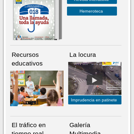
Hemeroteca
Recursos
La locura
educativos
Imprudencia en patinete
El tráfico en
Galería
tiempo real
Multimedia