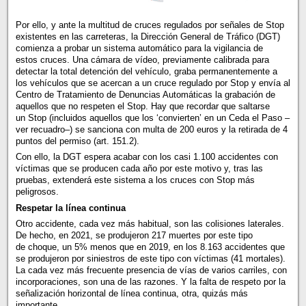
Por ello, y ante la multitud de cruces regulados por señales de Stop
existentes en las carreteras, la Dirección General de Tráfico (DGT)
comienza a probar un sistema automático para la vigilancia de
estos cruces. Una cámara de vídeo, previamente calibrada para
detectar la total detención del vehículo, graba permanentemente a
los vehículos que se acercan a un cruce regulado por Stop y envía al
Centro de Tratamiento de Denuncias Automáticas la grabación de
aquellos que no respeten el Stop. Hay que recordar que saltarse
un Stop (incluidos aquellos que los ‘convierten’ en un Ceda el Paso –
ver recuadro–) se sanciona con multa de 200 euros y la retirada de 4
puntos del permiso (art. 151.2).
Con ello, la DGT espera acabar con los casi 1.100 accidentes con
víctimas que se producen cada año por este motivo y, tras las
pruebas, extenderá este sistema a los cruces con Stop más
peligrosos.
Respetar la línea continua
Otro accidente, cada vez más habitual, son las colisiones laterales.
De hecho, en 2021, se produjeron 217 muertes por este tipo
de choque, un 5% menos que en 2019, en los 8.163 accidentes que
se produjeron por siniestros de este tipo con víctimas (41 mortales).
La cada vez más frecuente presencia de vías de varios carriles, con
incorporaciones, son una de las razones. Y la falta de respeto por la
señalización horizontal de línea continua, otra, quizás más
importante.