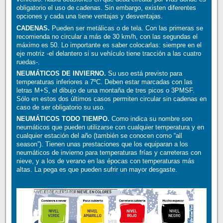
obligatorio el uso de cadenas. Sin embargo, existen diferentes
opciones y cada una tiene ventajas y desventajas.
CADENAS.
Pueden ser metálicas o de tela. Con las primeras se
recomienda no circular a más de 30 km/h, con las segundas el
máximo es 50. Lo importante es saber colocarlas: siempre en el
eje motriz -el delantero si su vehículo tiene tracción a las cuatro
ruedas-.
NEUMÁTICOS DE INVIERNO.
Su uso está previsto para
temperaturas inferiores a 7ºC. Deben estar marcadas con las
letras M+S, el dibujo de una montaña de tres picos o 3PMSF.
Sólo en estos dos últimos casos permiten circular sin cadenas en
caso de ser obligatorio su uso.
NEUMÁTICOS TODO TIEMPO.
Como indica su nombre son
neumáticos que pueden utilizarse con cualquier temperatura y en
cualquier estación del año (también se conocen como “all
season”). Tienen unas prestaciones que los equiparan a los
neumáticos de invierno para temperaturas frías y carreteras con
nieve, y a los de verano en las épocas con temperaturas más
altas. La pega es que pueden sufrir un mayor desgaste.