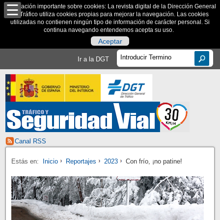
Información importante sobre cookies: La revista digital de la Dirección General
de Tráfico utiliza cookies propias para mejorar la navegación. Las cookies
utilizadas no contienen ningún tipo de información de carácter personal. Si
continua navegando entendemos acepta su uso.
Aceptar
Ir a la DGT
Canal RSS
Estás en:
Inicio
Reportajes
2023
Con frío, ¡no patine!