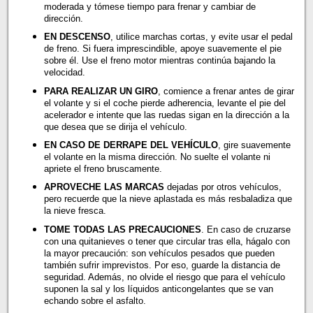
moderada y tómese tiempo para frenar y cambiar de
dirección.
EN DESCENSO
, utilice marchas cortas, y evite usar el pedal
de freno. Si fuera imprescindible, apoye suavemente el pie
sobre él. Use el freno motor mientras continúa bajando la
velocidad.
PARA REALIZAR UN GIRO
, comience a frenar antes de girar
el volante y si el coche pierde adherencia, levante el pie del
acelerador e intente que las ruedas sigan en la dirección a la
que desea que se dirija el vehículo.
EN CASO DE DERRAPE DEL VEHÍCULO
, gire suavemente
el volante en la misma dirección. No suelte el volante ni
apriete el freno bruscamente.
APROVECHE LAS MARCAS
dejadas por otros vehículos,
pero recuerde que la nieve aplastada es más resbaladiza que
la nieve fresca.
TOME TODAS LAS PRECAUCIONES
. En caso de cruzarse
con una quitanieves o tener que circular tras ella, hágalo con
la mayor precaución: son vehículos pesados que pueden
también sufrir imprevistos. Por eso, guarde la distancia de
seguridad. Además, no olvide el riesgo que para el vehículo
suponen la sal y los líquidos anticongelantes que se van
echando sobre el asfalto.