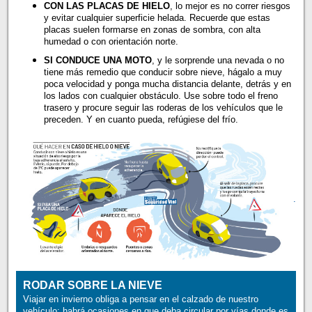
CON LAS PLACAS DE HIELO
, lo mejor es no correr riesgos
y evitar cualquier superficie helada. Recuerde que estas
placas suelen formarse en zonas de sombra, con alta
humedad o con orientación norte.
SI CONDUCE UNA MOTO
, y le sorprende una nevada o no
tiene más remedio que conducir sobre nieve, hágalo a muy
poca velocidad y ponga mucha distancia delante, detrás y en
los lados con cualquier obstáculo. Use sobre todo el freno
trasero y procure seguir las roderas de los vehículos que le
preceden. Y en cuanto pueda, refúgiese del frío.
.
RODAR SOBRE LA NIEVE
Viajar en invierno obliga a pensar en el calzado de nuestro
vehículo: habrá ocasiones en que deba circular por vías donde es