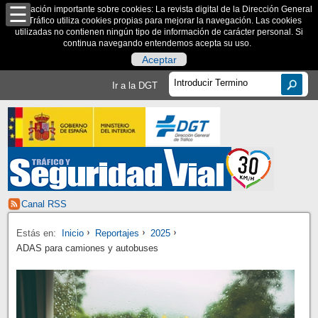
Información importante sobre cookies: La revista digital de la Dirección General
de Tráfico utiliza cookies propias para mejorar la navegación. Las cookies
utilizadas no contienen ningún tipo de información de carácter personal. Si
continua navegando entendemos acepta su uso.
Aceptar
Ir a la DGT
Canal RSS
Estás en:
Inicio
Reportajes
2025
ADAS para camiones y autobuses