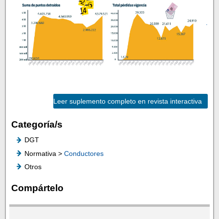
.
Leer suplemento completo en revista interactiva
Categoría/s
DGT
Normativa >
Conductores
Otros
Compártelo