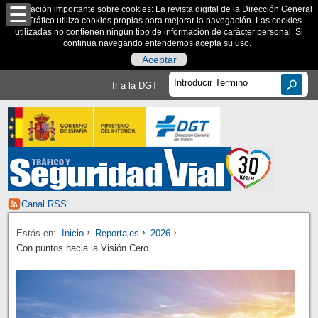
Información importante sobre cookies: La revista digital de la Dirección General
de Tráfico utiliza cookies propias para mejorar la navegación. Las cookies
utilizadas no contienen ningún tipo de información de carácter personal. Si
continua navegando entendemos acepta su uso.
Aceptar
Ir a la DGT
Canal RSS
Estás en:
Inicio
Reportajes
2026
Con puntos hacia la Visión Cero