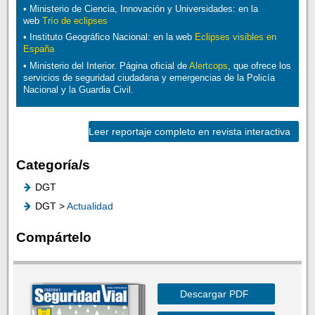
• Ministerio de Ciencia, Innovación y Universidades: en la
web
Trío de eclipses
• Instituto Geográfico Nacional: en la web
Eclipses visibles en
España
• Ministerio del Interior. Página oficial de
Alertcops
, que ofrece los
servicios de seguridad ciudadana y emergencias de la Policía
Nacional y la Guardia Civil.
Leer reportaje completo en revista interactiva
Categoría/s
DGT
DGT >
Actualidad
Compártelo
Descargar PDF