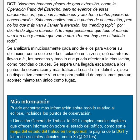
DGT:
“Nosotros tenemos planes de gran extensión, como la
Operación Paso del Estrecho, pero no eventos de estas
características, que sean simultáneos y afecten a tantos puntos de
concentración. Sabemos cuáles son los puntos de observación, pero
no los que más van a llamar la atención, los ‘trending topic’, por
decirlo de alguna manera. A lo mejor pensamos que todo el mundo
va a ir a uno y resulta que van a otro. Por eso hay que estudiarlo
todo”
.
Se analizará minuciosamente cada uno de ellos para valorar su
ubicación, cómo suele ser la circulación en la zona, qué carreteras
llevan a él, los accesos y todo lo que pueda afectar a la circulación,
como rotondas o cruces. Se espera una llegada escalonada a los
puntos de observación y más tráfico a la salida. En definitiva, será
un dispositivo enorme y un reto para multitud de organismos para un
acontecimiento tan único como fugaz.
Más información
Puede encontrar más información sobre todo lo relativo al
eclipse, incluidos los puntos de observación.
• Dirección General de Tráfico: la DGT emplea canales digitales
que ofrecen información sobre el estado del tráfico, como son el
mapa del estado del tráfico en tiempo real
; la página de la
DGT
y
las redes sociales oficiales, como X (@DGTes).