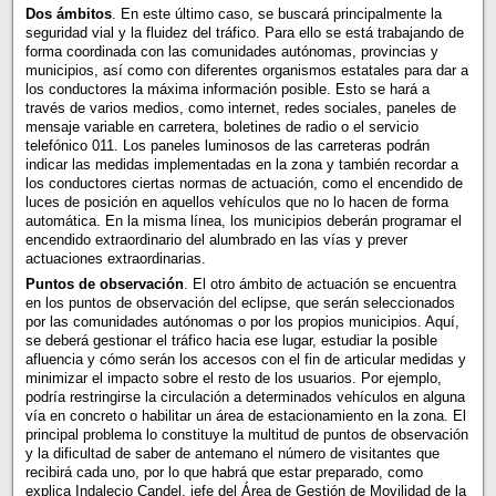
Dos ámbitos
. En este último caso, se buscará principalmente la
seguridad vial y la fluidez del tráfico. Para ello se está trabajando de
forma coordinada con las comunidades autónomas, provincias y
municipios, así como con diferentes organismos estatales para dar a
los conductores la máxima información posible. Esto se hará a
través de varios medios, como internet, redes sociales, paneles de
mensaje variable en carretera, boletines de radio o el servicio
telefónico 011. Los paneles luminosos de las carreteras podrán
indicar las medidas implementadas en la zona y también recordar a
los conductores ciertas normas de actuación, como el encendido de
luces de posición en aquellos vehículos que no lo hacen de forma
automática. En la misma línea, los municipios deberán programar el
encendido extraordinario del alumbrado en las vías y prever
actuaciones extraordinarias.
Puntos de observación
. El otro ámbito de actuación se encuentra
en los puntos de observación del eclipse, que serán seleccionados
por las comunidades autónomas o por los propios municipios. Aquí,
se deberá gestionar el tráfico hacia ese lugar, estudiar la posible
afluencia y cómo serán los accesos con el fin de articular medidas y
minimizar el impacto sobre el resto de los usuarios. Por ejemplo,
podría restringirse la circulación a determinados vehículos en alguna
vía en concreto o habilitar un área de estacionamiento en la zona. El
principal problema lo constituye la multitud de puntos de observación
y la dificultad de saber de antemano el número de visitantes que
recibirá cada uno, por lo que habrá que estar preparado, como
explica Indalecio Candel, jefe del Área de Gestión de Movilidad de la