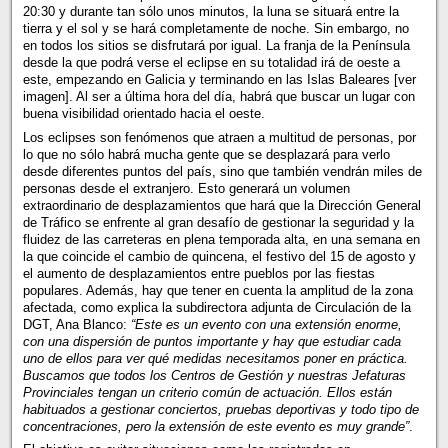
20:30 y durante tan sólo unos minutos, la luna se situará entre la
tierra y el sol y se hará completamente de noche. Sin embargo, no
en todos los sitios se disfrutará por igual. La franja de la Península
desde la que podrá verse el eclipse en su totalidad irá de oeste a
este, empezando en Galicia y terminando en las Islas Baleares [ver
imagen]. Al ser a última hora del día, habrá que buscar un lugar con
buena visibilidad orientado hacia el oeste.
Los eclipses son fenómenos que atraen a multitud de personas, por
lo que no sólo habrá mucha gente que se desplazará para verlo
desde diferentes puntos del país, sino que también vendrán miles de
personas desde el extranjero. Esto generará un volumen
extraordinario de desplazamientos que hará que la Dirección General
de Tráfico se enfrente al gran desafío de gestionar la seguridad y la
fluidez de las carreteras en plena temporada alta, en una semana en
la que coincide el cambio de quincena, el festivo del 15 de agosto y
el aumento de desplazamientos entre pueblos por las fiestas
populares. Además, hay que tener en cuenta la amplitud de la zona
afectada, como explica la subdirectora adjunta de Circulación de la
DGT, Ana Blanco:
“Este es un evento con una extensión enorme,
con una dispersión de puntos importante y hay que estudiar cada
uno de ellos para ver qué medidas necesitamos poner en práctica.
Buscamos que todos los Centros de Gestión y nuestras Jefaturas
Provinciales tengan un criterio común de actuación. Ellos están
habituados a gestionar conciertos, pruebas deportivas y todo tipo de
concentraciones, pero la extensión de este evento es muy grande”
.