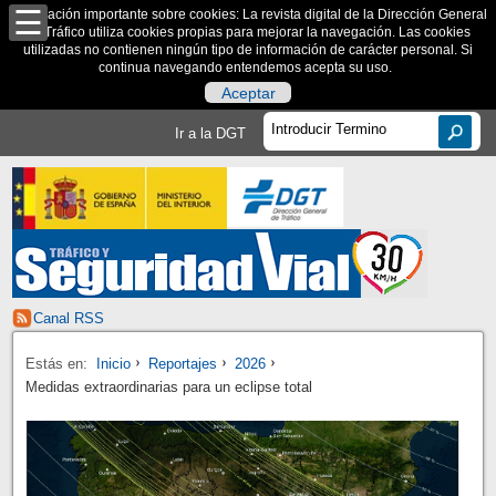
Información importante sobre cookies: La revista digital de la Dirección General
de Tráfico utiliza cookies propias para mejorar la navegación. Las cookies
utilizadas no contienen ningún tipo de información de carácter personal. Si
continua navegando entendemos acepta su uso.
Aceptar
Ir a la DGT
Canal RSS
Estás en:
Inicio
Reportajes
2026
Medidas extraordinarias para un eclipse total