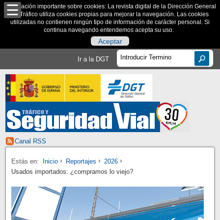
Información importante sobre cookies: La revista digital de la Dirección General
de Tráfico utiliza cookies propias para mejorar la navegación. Las cookies
utilizadas no contienen ningún tipo de información de carácter personal. Si
continua navegando entendemos acepta su uso.
Aceptar
Ir a la DGT
Canal RSS
Estás en:
Inicio
Reportajes
2026
Usados importados: ¿compramos lo viejo?