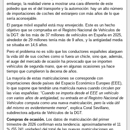
embargo, la realidad viene a mostrar una cara diferente de este
poliedro que es el del transporte y la automoción: hay un alto número
de importaciones de coches del extranjero con más años de lo que
sería aconsejable.
El parque móvil español está muy envejecido. Este es un hecho
objetivo que se comprueba en el Registro Nacional de Vehículos de
la DGT: de los más de 37 millones de vehículos en España en 2025,
alrededor de 29 millones tenía más de 9 años, y la antigüedad media
se situaba en 14,6 años.
Pero el problema no es sólo que los conductores españoles alarguen
la vida útil de sus coches como si fuera un chicle, sino que, además,
el auge del mercado de ocasión ha provocado que se importen
vehículos de segunda mano, que en algunas ocasiones ya hace
tiempo que cumplieron la decena de años.
La mayoría de estas matriculaciones se corresponde con
importaciones desde países del Espacio Económico Europeo (EEE),
lo que supone que tendrán una matrícula nueva cuando circulen por
las vías españolas: “
Cuando se importa desde el EEE un vehículo
con varios años de antigüedad, su entrada en el Registro Nacional de
Vehículos computa como una nueva matriculación, pero la vida útil
del mismo es evidentemente menor
”, explica Coral Sevillano,
subdirectora adjunta de Vehículos de la DGT.
Compras de ocasión.
Los datos de matriculación del primer
trimestre de 2026 confirman esta tendencia: aproximadamente el 11
% (55.241 unidades) del total de las nuevas matriculaciones en