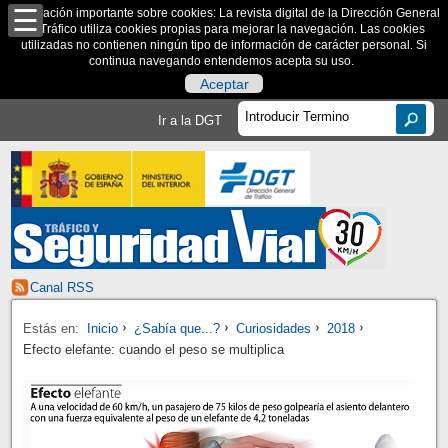
Información importante sobre cookies: La revista digital de la Dirección General
de Tráfico utiliza cookies propias para mejorar la navegación. Las cookies
utilizadas no contienen ningún tipo de información de carácter personal. Si
continua navegando entendemos acepta su uso.
Aceptar
Ir a la DGT
Canal RSS
Estás en:
Inicio
¿Sabía que...?
Curiosidades
2018
Efecto elefante: cuando el peso se multiplica