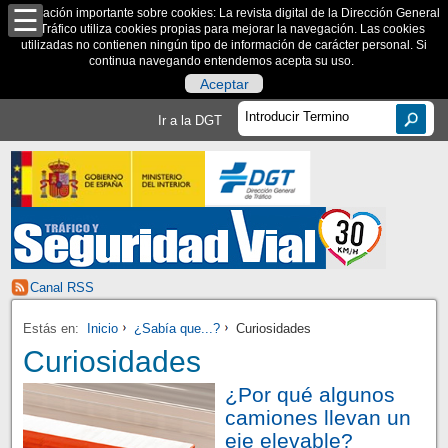
Información importante sobre cookies: La revista digital de la Dirección General
de Tráfico utiliza cookies propias para mejorar la navegación. Las cookies
utilizadas no contienen ningún tipo de información de carácter personal. Si
continua navegando entendemos acepta su uso.
Aceptar
Ir a la DGT
Canal RSS
Estás en:
Inicio
¿Sabía que...?
Curiosidades
Curiosidades
¿Por qué algunos
camiones llevan un
eje elevable?