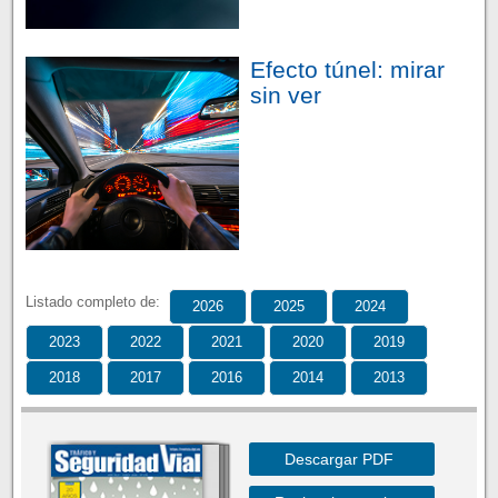
Efecto túnel: mirar
sin ver
Listado completo de:
2026
2025
2024
2023
2022
2021
2020
2019
2018
2017
2016
2014
2013
Descargar PDF