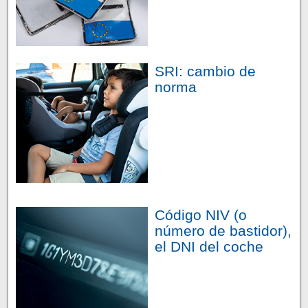
SRI: cambio de
norma
Código NIV (o
número de bastidor),
el DNI del coche