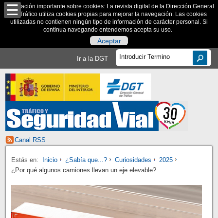
Información importante sobre cookies: La revista digital de la Dirección General
de Tráfico utiliza cookies propias para mejorar la navegación. Las cookies
utilizadas no contienen ningún tipo de información de carácter personal. Si
continua navegando entendemos acepta su uso.
Aceptar
Ir a la DGT
Canal RSS
Estás en:
Inicio
¿Sabía que...?
Curiosidades
2025
¿Por qué algunos camiones llevan un eje elevable?