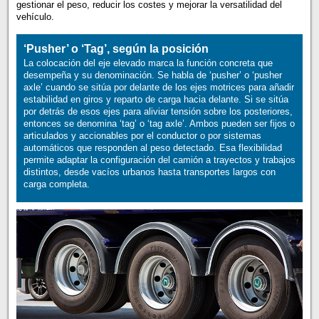
gestionar el peso, reducir los costes y mejorar la versatilidad del
vehículo.
‘Pusher’ o ‘Tag’, según la posición
La colocación del eje elevado marca la función concreta que
desempeña y su denominación. Se habla de ‘pusher’ o ‘pusher
axle’ cuando se sitúa por delante de los ejes motrices para añadir
estabilidad en giros y reparto de carga hacia delante. Si se sitúa
por detrás de esos ejes para aliviar tensión sobre los posteriores,
entonces se denomina ‘tag’ o ‘tag axle’. Ambos pueden ser fijos o
articulados y accionables por el conductor o por sistemas
automáticos que responden al peso detectado. Esa flexibilidad
permite adaptar la configuración del camión a trayectos y trabajos
distintos, desde vacíos urbanos hasta transportes largos con
carga completa.