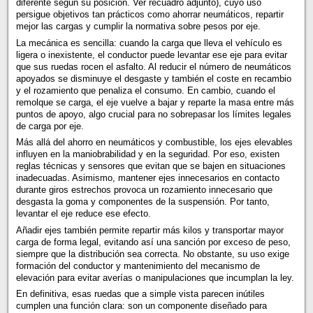
diferente según su posición. Ver recuadro adjunto), cuyo uso
persigue objetivos tan prácticos como ahorrar neumáticos, repartir
mejor las cargas y cumplir la normativa sobre pesos por eje.
La mecánica es sencilla: cuando la carga que lleva el vehículo es
ligera o inexistente, el conductor puede levantar ese eje para evitar
que sus ruedas rocen el asfalto. Al reducir el número de neumáticos
apoyados se disminuye el desgaste y también el coste en recambio
y el rozamiento que penaliza el consumo. En cambio, cuando el
remolque se carga, el eje vuelve a bajar y reparte la masa entre más
puntos de apoyo, algo crucial para no sobrepasar los límites legales
de carga por eje.
Más allá del ahorro en neumáticos y combustible, los ejes elevables
influyen en la maniobrabilidad y en la seguridad. Por eso, existen
reglas técnicas y sensores que evitan que se bajen en situaciones
inadecuadas. Asimismo, mantener ejes innecesarios en contacto
durante giros estrechos provoca un rozamiento innecesario que
desgasta la goma y componentes de la suspensión. Por tanto,
levantar el eje reduce ese efecto.
Añadir ejes también permite repartir más kilos y transportar mayor
carga de forma legal, evitando así una sanción por exceso de peso,
siempre que la distribución sea correcta. No obstante, su uso exige
formación del conductor y mantenimiento del mecanismo de
elevación para evitar averías o manipulaciones que incumplan la ley.
En definitiva, esas ruedas que a simple vista parecen inútiles
cumplen una función clara: son un componente diseñado para