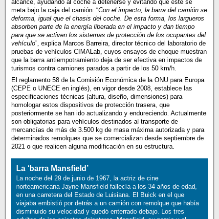
alcance, ayudando al coche a detenerse y evitando que este se
meta bajo la caja del camión: “
Con el impacto, la barra del camión se
deforma, igual que el chasis del coche. De esta forma, los largueros
absorben parte de la energía liberada en el impacto y dan tiempo
para que se activen los sistemas de protección de los ocupantes del
vehículo
”, explica Marcos Barreira, director técnico del laboratorio de
pruebas de vehículos CIMALab, cuyos ensayos de choque muestran
que la barra antiempotramiento deja de ser efectiva en impactos de
turismos contra camiones parados a partir de los 50 km/h.
El reglamento 58 de la Comisión Económica de la ONU para Europa
(CEPE o UNECE en inglés), en vigor desde 2008, establece las
especificaciones técnicas (altura, diseño, dimensiones) para
homologar estos dispositivos de protección trasera, que
posteriormente se han ido actualizando y endureciendo. Actualmente
son obligatorias para vehículos destinados al transporte de
mercancías de más de 3.500 kg de masa máxima autorizada y para
determinados remolques que se comercializan desde septiembre de
2021 o que realicen alguna modificación en su estructura.
La ‘barra Mansfield’
La noche del 29 de junio de 1967, la actriz de cine
norteamericana Jayne Mansfield fallecía a los 34 años de edad,
en una carretera del Estado de Luisiana. El Buick en el que
viajaba embistió por detrás a un camión con remolque que había
disminuido su velocidad y quedó enterrado debajo. Los tres