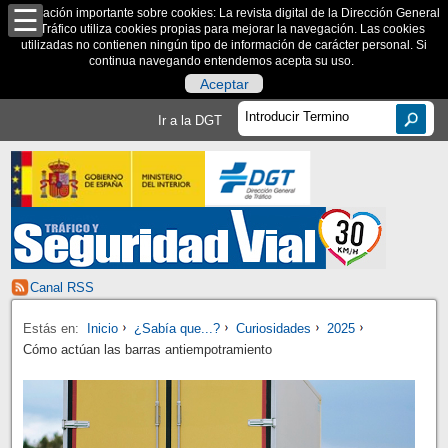
Información importante sobre cookies: La revista digital de la Dirección General
de Tráfico utiliza cookies propias para mejorar la navegación. Las cookies
utilizadas no contienen ningún tipo de información de carácter personal. Si
continua navegando entendemos acepta su uso.
Aceptar
Ir a la DGT
Canal RSS
Estás en:
Inicio
¿Sabía que...?
Curiosidades
2025
Cómo actúan las barras antiempotramiento