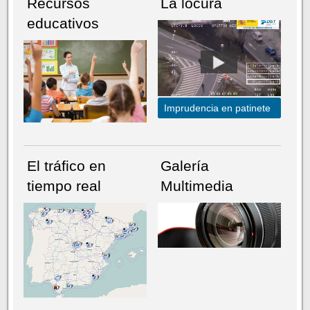
Recursos
La locura
educativos
Imprudencia en patinete
El tráfico en
Galería
tiempo real
Multimedia
NÚMERO ACTUAL
HEMEROTECA