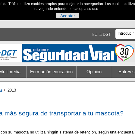
al de Tráfico utiliza cookies propias para mejorar la navegación. Las cookies utili
navegando entendemos acepta su uso.
Aceptar
Ir a la DGT
Multimedia
Formación educación
Opinión
Entrevis
as
2013
a más segura de transportar a tu mascota?
 con su mascota no utiliza ningún sistema de retención, según una encuesta