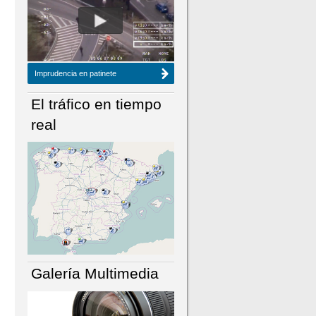
NÚMERO ACTUAL
HEMEROTECA
Imprudencia en patinete
El tráfico en tiempo
real
Galería Multimedia