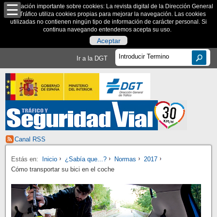
Información importante sobre cookies: La revista digital de la Dirección General
de Tráfico utiliza cookies propias para mejorar la navegación. Las cookies
utilizadas no contienen ningún tipo de información de carácter personal. Si
continua navegando entendemos acepta su uso.
Aceptar
Ir a la DGT
Canal RSS
Estás en:
Inicio
¿Sabía que...?
Normas
2017
Cómo transportar su bici en el coche