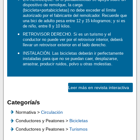
dispositivo de remolque, la carga
(bicicleta+portabicicletas) no debe exceder el límite
autorizado por el fabricante del remolcador. Recuerde que
una bici de adulto pesa entre 12 y 15 kilogramos; y si es
de niño, entre 8 y 10 kilos.
RETROVISOR DERECHO. Si es un turismo y el
conductor no puede ver por el retrovisor interior, deberá
llevar un retrovisor exterior en el lado derecho.
INSTALACIÓN. Las bicicletas deberán ir perfectamente
instaladas para que no se puedan caer, desplazarse,
arrastrar, producir ruidos, polvo u otras molestias.
Leer más en revista interactiva
Categoría/s
Normativa >
Circulación
Conductores y Peatones >
Bicicletas
Conductores y Peatones >
Turismos