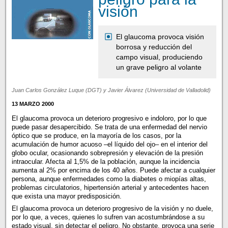
visión
El glaucoma provoca visión
borrosa y reducción del
campo visual, produciendo
un grave peligro al volante
Juan Carlos González Luque (DGT) y Javier Álvarez (Universidad de Valladolid)
13 MARZO 2000
El glaucoma provoca un deterioro progresivo e indoloro, por lo que
puede pasar desapercibido. Se trata de una enfermedad del nervio
óptico que se produce, en la mayoría de los casos, por la
acumulación de humor acuoso –el líquido del ojo– en el interior del
globo ocular, ocasionando sobrepresión y elevación de la presión
intraocular. Afecta al 1,5% de la población, aunque la incidencia
aumenta al 2% por encima de los 40 años. Puede afectar a cualquier
persona, aunque enfermedades como la diabetes o miopías altas,
problemas circulatorios, hipertensión arterial y antecedentes hacen
que exista una mayor predisposición.
El glaucoma provoca un deterioro progresivo de la visión y no duele,
por lo que, a veces, quienes lo sufren van acostumbrándose a su
estado visual, sin detectar el peligro. No obstante, provoca una serie