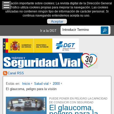
Información importante sobre cookies: La revista digital de la Dirección General
de Tráfico utiliza cookies propias para mejorar la navegación. Las cookies
utilizadas no contienen ningún tipo de información de carácter personal. Si
continua navegando entendemos acepta su uso.
Aceptar
Ir a la DGT
Canal RSS
Estás en:
Inicio
Salud vial
2000
El glaucoma, peligro para la visión
PUEDE PONER EN PELIGRO LA CAPACIDAD
DE CONDUCIR CON SEGURIDAD
El glaucoma,
peligro para la