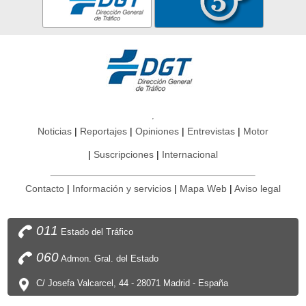
Noticias
Reportajes
Opiniones
Entrevistas
Motor
Suscripciones
Internacional
Contacto
Información y servicios
Mapa Web
Aviso legal
011
Estado del Tráfico
060
Admon. Gral. del Estado
C/ Josefa Valcarcel, 44 - 28071 Madrid - España