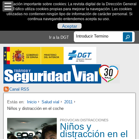
Información importante sobre cookies: La revista digital de la Dirección General
de Tráfico utiliza cookies propias para mejorar la navegación. Las cookies
utilizadas no contienen ningún tipo de información de carácter personal. Si
continua navegando entendemos acepta su uso.
Aceptar
Ir a la DGT
Canal RSS
Estás en:
Inicio
Salud vial
2011
Niños y distracción en el coche
PROVOCAN DISTRACCIONES
Niños y
distracción en el