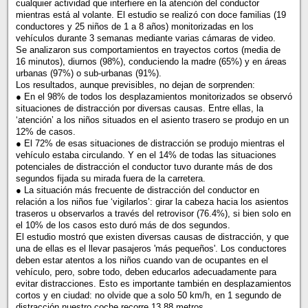
cualquier actividad que interfiere en la atención del conductor
mientras está al volante. El estudio se realizó con doce familias (19
conductores y 25 niños de 1 a 8 años) monitorizadas en los
vehículos durante 3 semanas mediante varias cámaras de video.
Se analizaron sus comportamientos en trayectos cortos (media de
16 minutos), diurnos (98%), conduciendo la madre (65%) y en áreas
urbanas (97%) o sub-urbanas (91%).
Los resultados, aunque previsibles, no dejan de sorprenden:
● En el 98% de todos los desplazamientos monitorizados se observó
situaciones de distracción por diversas causas. Entre ellas, la
‘atención’ a los niños situados en el asiento trasero se produjo en un
12% de casos.
● El 72% de esas situaciones de distracción se produjo mientras el
vehículo estaba circulando. Y en el 14% de todas las situaciones
potenciales de distracción el conductor tuvo durante más de dos
segundos fijada su mirada fuera de la carretera.
● La situación más frecuente de distracción del conductor en
relación a los niños fue ‘vigilarlos’: girar la cabeza hacia los asientos
traseros u observarlos a través del retrovisor (76.4%), si bien solo en
el 10% de los casos esto duró más de dos segundos.
El estudio mostró que existen diversas causas de distracción, y que
una de ellas es el llevar pasajeros 'más pequeños'. Los conductores
deben estar atentos a los niños cuando van de ocupantes en el
vehículo, pero, sobre todo, deben educarlos adecuadamente para
evitar distracciones. Esto es importante también en desplazamientos
cortos y en ciudad: no olvide que a solo 50 km/h, en 1 segundo de
distracción nuestro coche recorre 13,88 metros.