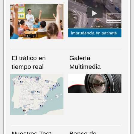
Imprudencia en patinete
El tráfico en
Galería
tiempo real
Multimedia
NÚMERO ACTUAL
HEMEROTECA
Nuestros Test
Banco de