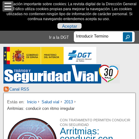
Información importante sobre cookies: La revista digital de la Dirección General
de Tráfico utiliza cookies propias para mejorar la navegación. Las cookies
utilizadas no contienen ningún tipo de información de carácter personal. Si
continua navegando entendemos acepta su uso.
Aceptar
Ir a la DGT
Canal RSS
Estás en:
Inicio
Salud vial
2013
Arritmias: conducir con ritmo irregular
CON TRATAMIENTO PERMITEN CONDUCIR
CON SEGURIDAD
Arritmias:
conducir con