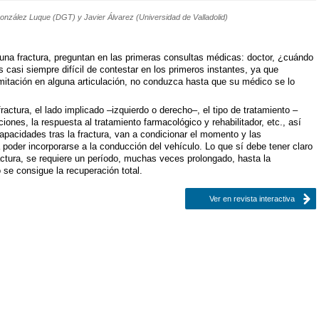
onzález Luque (DGT) y Javier Álvarez (Universidad de Valladolid)
 una fractura, preguntan en las primeras consultas médicas: doctor, ¿cuándo
 casi siempre difícil de contestar en los primeros instantes, ya que
mitación en alguna articulación, no conduzca hasta que su médico se lo
ractura, el lado implicado –izquierdo o derecho–, el tipo de tratamiento –
ciones, la respuesta al tratamiento farmacológico y rehabilitador, etc., así
apacidades tras la fractura, van a condicionar el momento y las
 poder incorporarse a la conducción del vehículo. Lo que sí debe tener claro
actura, se requiere un período, muchas veces prolongado, hasta la
 se consigue la recuperación total.
Ver en revista interactiva