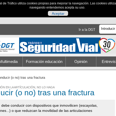
al de Tráfico utiliza cookies propias para mejorar la navegación. Las cookies utili
navegando entendemos acepta su uso.
Aceptar
Ir a la DGT
Multimedia
Formación educación
Opinión
Entrevis
nducir (o no) tras una fractura
IÓN EN LA ARTÍCULACIÓN, NO LO HAGA
cir (o no) tras una fractura
 debe conducir con dispositivos que inmovilicen (escayolas,
rines...) o que reduzcan la movilidad de las articulaciones