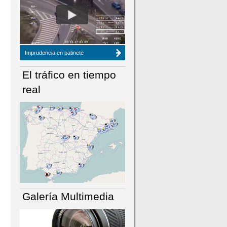
NÚMERO ACTUAL
HEMEROTECA
Imprudencia en patinete
El tráfico en tiempo
real
Galería Multimedia