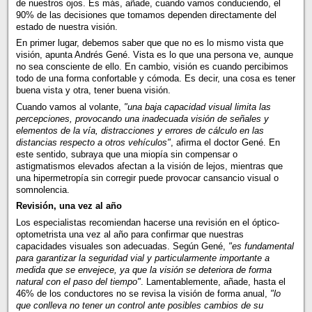
de nuestros ojos. Es más, añade, cuando vamos conduciendo, el
90% de las decisiones que tomamos dependen directamente del
estado de nuestra visión.
En primer lugar, debemos saber que que no es lo mismo vista que
visión, apunta Andrés Gené. Vista es lo que una persona ve, aunque
no sea consciente de ello. En cambio, visión es cuando percibimos
todo de una forma confortable y cómoda. Es decir, una cosa es tener
buena vista y otra, tener buena visión.
Cuando vamos al volante,
"una baja capacidad visual limita las
percepciones, provocando una inadecuada visión de señales y
elementos de la vía, distracciones y errores de cálculo en las
distancias respecto a otros vehículos"
, afirma el doctor Gené. En
este sentido, subraya que una miopía sin compensar o
astigmatismos elevados afectan a la visión de lejos, mientras que
una hipermetropía sin corregir puede provocar cansancio visual o
somnolencia.
Revisión, una vez al año
Los especialistas recomiendan hacerse una revisión en el óptico-
optometrista una vez al año para confirmar que nuestras
capacidades visuales son adecuadas. Según Gené,
"es fundamental
para garantizar la seguridad vial y particularmente importante a
medida que se envejece, ya que la visión se deteriora de forma
natural con el paso del tiempo"
. Lamentablemente, añade, hasta el
46% de los conductores no se revisa la visión de forma anual,
"lo
que conlleva no tener un control ante posibles cambios de su