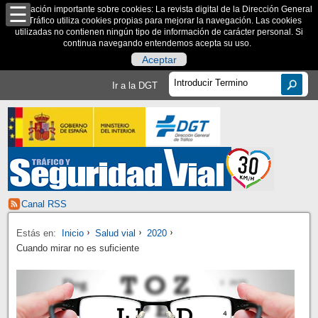
Información importante sobre cookies: La revista digital de la Dirección General
de Tráfico utiliza cookies propias para mejorar la navegación. Las cookies
utilizadas no contienen ningún tipo de información de carácter personal. Si
continua navegando entendemos acepta su uso.
Aceptar
Ir a la DGT
Canal RSS
Estás en:
Inicio
Salud vial
2020
Cuando mirar no es suficiente