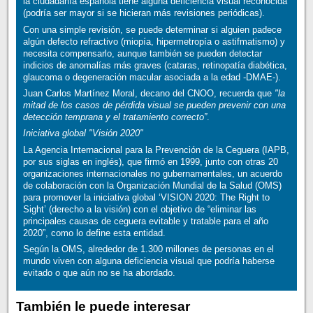
la ciudadanía española tiene alguna deficiencia visual reconocida
(podría ser mayor si se hicieran más revisiones periódicas).
Con una simple revisión, se puede determinar si alguien padece
algún defecto refractivo (miopía, hipermetropía o astifmatismo) y
necesita compensarlo, aunque también se pueden detectar
indicios de anomalías más graves (cataras, retinopatía diabética,
glaucoma o degeneración macular asociada a la edad -DMAE-).
Juan Carlos Martínez Moral, decano del CNOO, recuerda que
"la
mitad de los casos de pérdida visual se pueden prevenir con una
detección temprana y el tratamiento correcto”
.
Iniciativa global "Visión 2020"
La Agencia Internacional para la Prevención de la Ceguera (IAPB,
por sus siglas en inglés), que firmó en 1999, junto con otras 20
organizaciones internacionales no gubernamentales, un acuerdo
de colaboración con la Organización Mundial de la Salud (OMS)
para promover la iniciativa global ‘VISION 2020: The Right to
Sight’ (derecho a la visión) con el objetivo de “eliminar las
principales causas de ceguera evitable y tratable para el año
2020”, como lo define esta entidad.
Según la OMS, alrededor de 1.300 millones de personas en el
mundo viven con alguna deficiencia visual que podría haberse
evitado o que aún no se ha abordado.
También le puede interesar