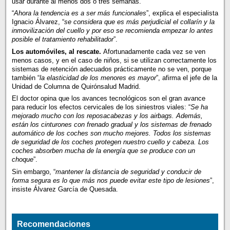
usar durante al menos dos o tres semanas.
“
Ahora la tendencia es a ser más funcionales
”, explica el especialista
Ignacio Álvarez, “
se considera que es más perjudicial el collarín y la
inmovilización del cuello y por eso se recomienda empezar lo antes
posible el tratamiento rehabilitador
”.
Los automóviles, al rescate.
Afortunadamente cada vez se ven
menos casos, y en el caso de niños, si se utilizan correctamente los
sistemas de retención adecuados prácticamente no se ven, porque
también “
la elasticidad de los menores es mayor
”, afirma el jefe de la
Unidad de Columna de Quirónsalud Madrid.
El doctor opina que los avances tecnológicos son el gran avance
para reducir los efectos cervicales de los siniestros viales: “
Se ha
mejorado mucho con los reposacabezas y los airbags. Además,
están los cinturones con frenado gradual y los sistemas de frenado
automático de los coches son mucho mejores. Todos los sistemas
de seguridad de los coches protegen nuestro cuello y cabeza. Los
coches absorben mucha de la energía que se produce con un
choque
”.
Sin embargo, “
mantener la distancia de seguridad y conducir de
forma segura es lo que más nos puede evitar este tipo de lesiones
”,
insiste Álvarez García de Quesada.
Recomendaciones