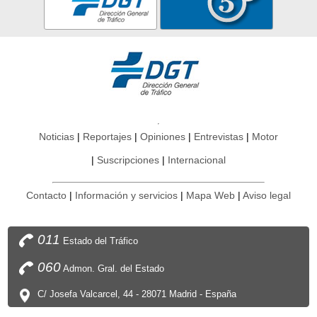
Noticias
Reportajes
Opiniones
Entrevistas
Motor
Suscripciones
Internacional
Contacto
Información y servicios
Mapa Web
Aviso legal
011
Estado del Tráfico
060
Admon. Gral. del Estado
C/ Josefa Valcarcel, 44 - 28071 Madrid - España