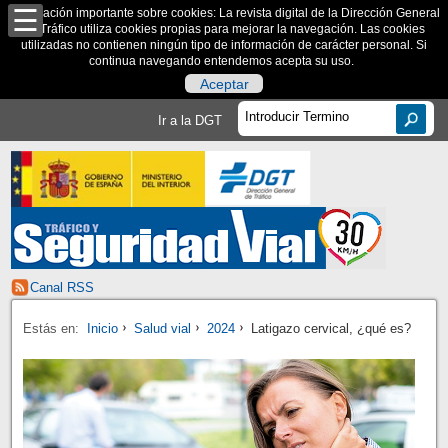
Información importante sobre cookies: La revista digital de la Dirección General
de Tráfico utiliza cookies propias para mejorar la navegación. Las cookies
utilizadas no contienen ningún tipo de información de carácter personal. Si
continua navegando entendemos acepta su uso.
Aceptar
Ir a la DGT
Canal RSS
Estás en:
Inicio
Salud vial
2024
Latigazo cervical, ¿qué es?