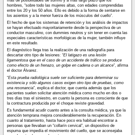
más de posibilidades de sufrirlo y a más largo plazo que los
hombres, “sobre todo las mujeres altas, con edades comprendidas
entre los 20 y los 50 años. Ello es debido a la forma de sentarse en
los asientos y a la menor fuerza de los músculos del cuello”.
El hecho de que los sistemas de retención y los análisis de impactos
se hayan efectuado mayoritariamente desde la perspectiva de un
conductor masculino, con dummies neutros y sin tener en cuenta las
especiales características morfológicas de la mujer, también influye
en este resultado.
El diagnóstico llega tras la realización de una radiografía para
descartar otro tipo de lesiones: “
El latigazo es una lesión
ligamentosa que en el caso de un accidente de tráfico se produce
como efecto de un frenazo, un golpe en cadena o un alcance
”, afirma
el doctor Álvarez.
“
Esta prueba radiológica suele ser suficiente para determinar su
existencia y sólo algunos casos exigen otro tipo de pruebas, como
una resonancia
”, explica el doctor, que cuenta además que los
pacientes suelen solicitar atención médica como mucho en dos o
tres días tras el siniestro, en cuanto la persona es consciente de que
la contractura producida por el choque reviste gravedad.
Es fundamental acudir cuanto antes a la consulta médica, ya que la
atención temprana mejora considerablemente la recuperación. En
cuanto al tratamiento, hasta hace poco era habitual encontrar a
personas que llevaban un “collarín cervical”, un dispositivo de
espuma que impedía el movimiento del cuello, que se aconsejaba