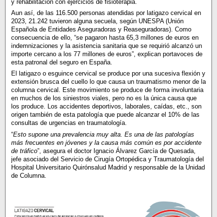
y rehabilitación con ejercicios de fisioterapia.
Aun así, de las 116.500 personas atendidas por latigazo cervical en
2023, 21.242 tuvieron alguna secuela, según UNESPA (Unión
Española de Entidades Aseguradoras y Reaseguradoras). Como
consecuencia de ello, “se pagaron hasta 65,3 millones de euros en
indemnizaciones y la asistencia sanitaria que se requirió alcanzó un
importe cercano a los 77 millones de euros”, explican portavoces de
esta patronal del seguro en España.
El latigazo o esguince cervical se produce por una sucesiva flexión y
extensión brusca del cuello lo que causa un traumatismo menor de la
columna cervical. Este movimiento se produce de forma involuntaria
en muchos de los siniestros viales, pero no es la única causa que
los produce. Los accidentes deportivos, laborales, caídas, etc., son
origen también de esta patología que puede alcanzar el 10% de las
consultas de urgencias en traumatología.
“
Esto supone una prevalencia muy alta. Es una de las patologías
más frecuentes en jóvenes y la causa más común es por accidente
de tráfico
”, asegura el doctor Ignacio Álvarez García de Quesada,
jefe asociado del Servicio de Cirugía Ortopédica y Traumatología del
Hospital Universitario Quirónsalud Madrid y responsable de la Unidad
de Columna.