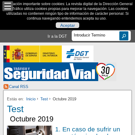
Información importante sobre cookies: La revista digital de la Dirección General
de Tráfico utiliza cookies propias para mejorar la navegación. Las cookies
utilizadas no contienen ningún tipo de información de carácter personal. Si
continua navegando entendemos acepta su uso.
Aceptar
Ir a la DGT
Canal RSS
Estás en:
Inicio
Test
Octubre 2019
Test
Octubre 2019
1. En caso de sufrir un