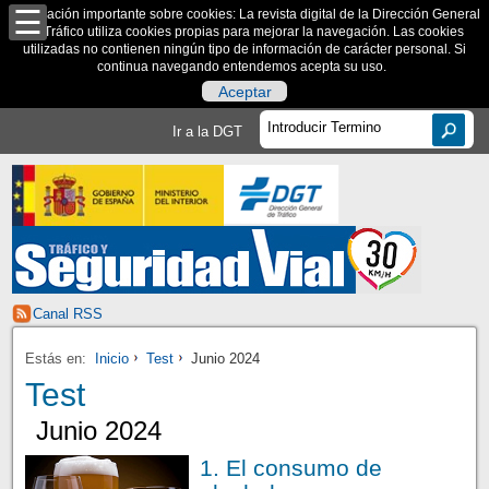
Información importante sobre cookies: La revista digital de la Dirección General
de Tráfico utiliza cookies propias para mejorar la navegación. Las cookies
utilizadas no contienen ningún tipo de información de carácter personal. Si
continua navegando entendemos acepta su uso.
Aceptar
Ir a la DGT
Canal RSS
Estás en:
Inicio
Test
Junio 2024
Test
Junio 2024
1. El consumo de