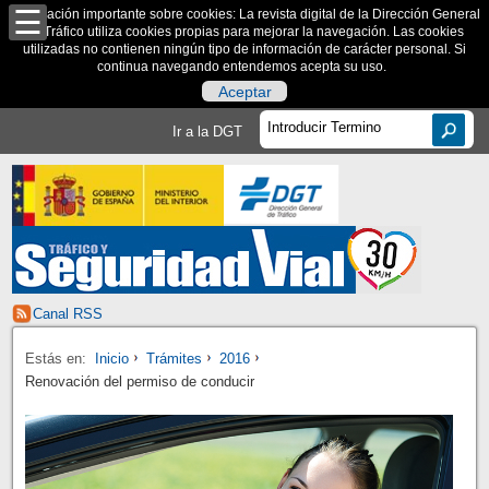
Información importante sobre cookies: La revista digital de la Dirección General
de Tráfico utiliza cookies propias para mejorar la navegación. Las cookies
utilizadas no contienen ningún tipo de información de carácter personal. Si
continua navegando entendemos acepta su uso.
Aceptar
Ir a la DGT
Canal RSS
Estás en:
Inicio
Trámites
2016
Renovación del permiso de conducir