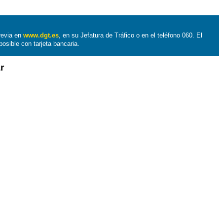
previa en
www.dgt.es
, en su Jefatura de Tráfico o en el teléfono 060. El
posible con tarjeta bancaria.
r