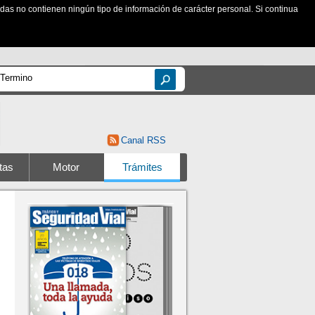
zadas no contienen ningún tipo de información de carácter personal. Si continua
Canal RSS
tas
Motor
Trámites