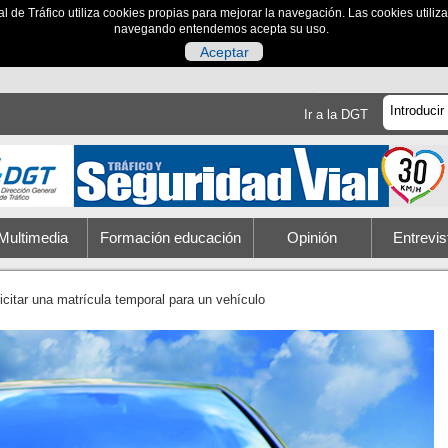
al de Tráfico utiliza cookies propias para mejorar la navegación. Las cookies utili
navegando entendemos acepta su uso.
Aceptar
Ir a la DGT
Multimedia
Formación educación
Opinión
Entrevis
icitar una matrícula temporal para un vehículo