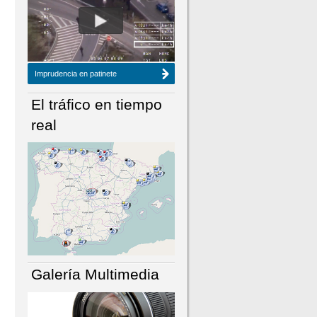
NÚMERO ACTUAL
HEMEROTECA
Imprudencia en patinete
El tráfico en tiempo
real
Galería Multimedia