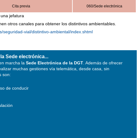
Cita previa
060/Sede electrónica
una jefatura
ienen otros canales para obtener los distintivos ambientables.
s/seguridad-vial/distintivo-ambiental/index.shtml
la Sede electrónica...
 en marcha la
Sede Electrónica de la DGT
. Además de ofrecer
ealizar muchas gestiones vía telemática, desde casa, sin
s son:
iso de conducir
ulación