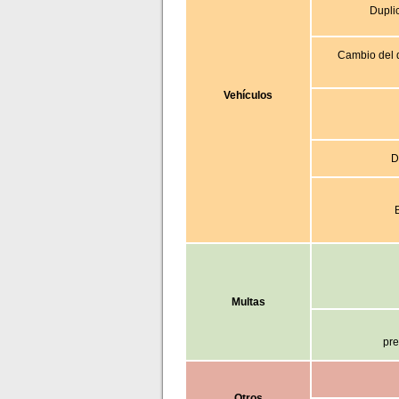
Dupli
Cambio del d
Vehículos
D
Multas
pre
Otros